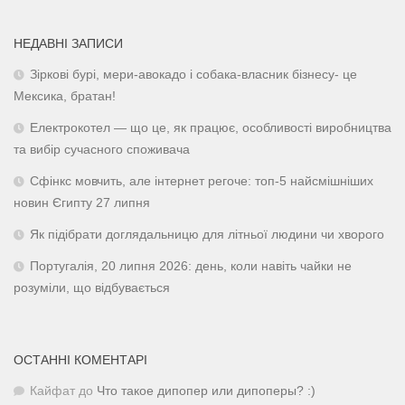
НЕДАВНІ ЗАПИСИ
Зіркові бурі, мери-авокадо і собака-власник бізнесу- це
Мексика, братан!
Електрокотел — що це, як працює, особливості виробництва
та вибір сучасного споживача
Сфінкс мовчить, але інтернет регоче: топ-5 найсмішніших
новин Єгипту 27 липня
Як підібрати доглядальницю для літньої людини чи хворого
Португалія, 20 липня 2026: день, коли навіть чайки не
розуміли, що відбувається
ОСТАННІ КОМЕНТАРІ
Кайфат
до
Что такое дипопер или дипоперы? :)