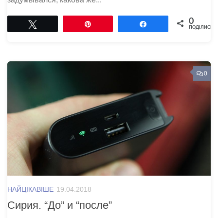
0
Tвітнути
Pin
Поділитися
ПОДІЛИСЬ
0
НАЙЦІКАВІШЕ
19.04.2018
Сирия. “До” и “после”