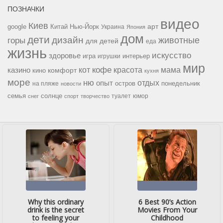
ПОЗНАЧКИ
видео
Киев
google
Китай
Нью-Йорк
арт
Украина
Япония
дом
дети
дизайн
горы
животные
для детей
еда
жизнь
искусство
здоровье
игра
игрушки
интерьер
мир
кофе
красота
мама
кот
казино
комфорт
кино
кухня
море
ню
опыт
отдых
остров
на пляже
понедельник
новости
семья
солнце
туалет
юмор
снег
спорт
творчество