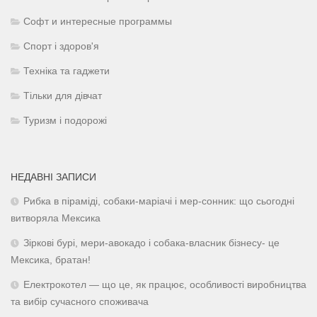
Софт и интересные программы
Спорт і здоров'я
Техніка та гаджети
Тільки для дівчат
Туризм і подорожі
НЕДАВНІ ЗАПИСИ
Рибка в піраміді, собаки-маріачі і мер-сонник: що сьогодні
витворяла Мексика
Зіркові бурі, мери-авокадо і собака-власник бізнесу- це
Мексика, братан!
Електрокотел — що це, як працює, особливості виробництва
та вибір сучасного споживача