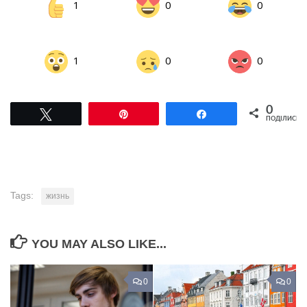
1
0
0
1
0
0
0
Tвітнути
Pin
Поділитися
ПОДІЛИСЬ
Tags:
жизнь
YOU MAY ALSO LIKE...
0
0