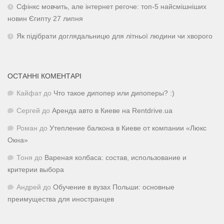
Сфінкс мовчить, але інтернет регоче: топ-5 найсмішніших
новин Єгипту 27 липня
Як підібрати доглядальницю для літньої людини чи хворого
ОСТАННІ КОМЕНТАРІ
Кайфат
до
Что такое дипопер или дипоперы? :)
Сергей
до
Аренда авто в Киеве на Rentdrive.ua
Роман
до
Утепление балкона в Киеве от компании «Люкс
Окна»
Тоня
до
Вареная колбаса: состав, использование и
критерии выбора
Андрей
до
Обучение в вузах Польши: основные
преимущества для иностранцев