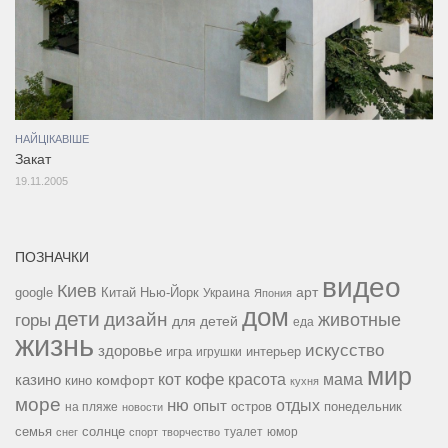
НАЙЦІКАВІШЕ
Закат
19.11.2005
ПОЗНАЧКИ
видео
Киев
google
Китай
Нью-Йорк
арт
Украина
Япония
дом
дети
дизайн
горы
животные
для детей
еда
жизнь
искусство
здоровье
игра
игрушки
интерьер
мир
кофе
красота
мама
кот
казино
комфорт
кино
кухня
море
ню
опыт
отдых
остров
на пляже
понедельник
новости
семья
солнце
туалет
юмор
снег
спорт
творчество