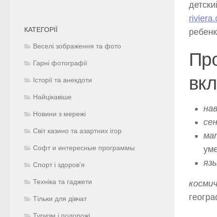
детски
riviera
КАТЕГОРІЇ
ребенк
Веселі зображення та фото
Про
Гарні фотографії
вкл
Історії та анекдоти
Найцікавіше
на
Новини з мережі
се
Світ казино та азартних ігор
ма
ум
Софт и интересные программы
яз
Спорт і здоров'я
Техніка та гаджети
косми
геогра
Тільки для дівчат
Туризм і подорожі