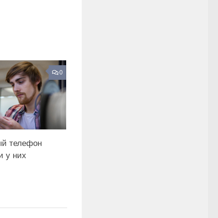
0
й телефон
и у них