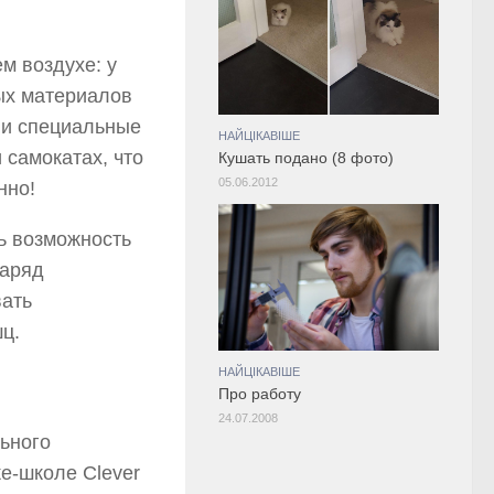
м воздухе: у
тых материалов
 и специальные
НАЙЦІКАВІШЕ
 самокатах, что
Кушать подано (8 фото)
05.06.2012
нно!
ь возможность
заряд
вать
ц.
НАЙЦІКАВІШЕ
Про работу
24.07.2008
ьного
е-школе Clever