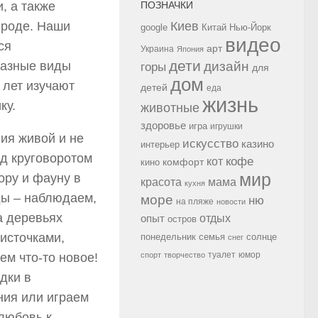
, а также
ПОЗНАЧКИ
ироде. Наши
Киев
google
Китай
Нью-Йорк
видео
ся
арт
Украина
Япония
дети
 разные виды
дизайн
горы
для
дом
 лет изучают
детей
еда
жизнь
ку.
животные
здоровье
игра
игрушки
ия живой и не
искусство
казино
интерьер
д круговоротом
кофе
кот
комфорт
кино
мир
ору и фауну в
красота
мама
кухня
ды – наблюдаем,
море
ню
на пляже
новости
а деревьях
опыт
отдых
остров
источками,
семья
солнце
понедельник
снег
туалет
юмор
ем что-то новое!
спорт
творчество
дки в
ния или играем
 любовь к