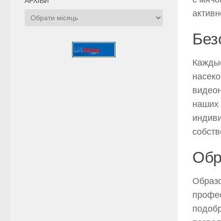
АРХІВИ
активн
Архіви
Без
Каждые
насеко
видеон
наших 
индиви
собств
Обр
Образо
профес
подобр