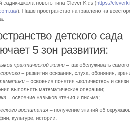
й садик-школа нового типа Clever Kids (
https://cleverk
.com.ua/
). Наше пространство направлено на всестор
а.
странство детского сада
ючает 5 зон развития:
выков практической жизни
– как обслуживать самого
нсорного
– развития осязания, слуха, обоняния, зрен
тематики
– освоения понятия «количество» и связи
ения выполнять математические операции;
ыка
– освоение навыков чтения и письма;
ческого воспитания
– получение знаний об окружаю
фии, культуре, истории.