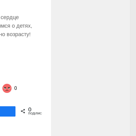
 сердце
мся о детях,
о возрасту!
0
Share on Twitter
0
ділитися
ПОДІЛИСЬ