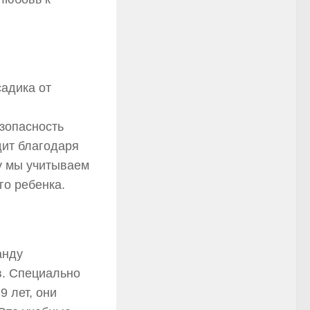
адика от
зопасность
дит благодаря
у мы учитываем
го ребенка.
анду
в. Специально
9 лет, они