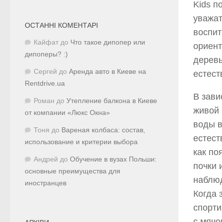
Kids п
уважат
ОСТАННІ КОМЕНТАРІ
воспит
Кайфат
до
Что такое дипопер или
ориент
дипоперы? :)
деревь
Сергей
до
Аренда авто в Киеве на
естест
Rentdrive.ua
В зави
Роман
до
Утепление балкона в Киеве
живой 
от компании «Люкс Окна»
воды в
Тоня
до
Вареная колбаса: состав,
естест
использование и критерии выбора
как по
Андрей
до
Обучение в вузах Польши:
почки 
основные преимущества для
наблюд
иностранцев
Когда 
спорти
с мячо