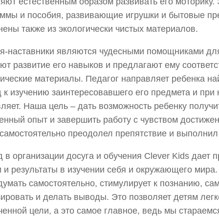
яют естественным образом развивать его моторику.
ммы и пособия, развивающие игрушки и бытовые пр
ены также из экологически чистых материалов.
я-наставники являются чудесными помощниками для
ют развитие его навыков и предлагают ему соответ
ические материалы. Педагог направляет ребенка на
 к изучению заинтересовавшего его предмета и при
ляет. Наша цель – дать возможность ребенку получи
енный опыт и завершить работу с чувством достижен
 самостоятельно преодолел препятствие и выполнил
 в организации досуга и обучения Clever Kids дает 
 и результаты в изучении себя и окружающего мира.
думать самостоятельно, стимулирует к познанию, са
ировать и делать выводы. Это позволяет детям легк
ченной цели, а это самое главное, ведь мы стараемс