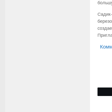
большу
Садик-
березо
создае
Пригла
Комм