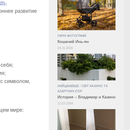
ids-
оннее развитие
ГАРНІ ФОТОГРАФІЇ
Кошачий Инь-ян
24.11.2016
 себя;
ия;
 с символом,
НАЙЦІКАВІШЕ
/
СВІТ КАЗИНО ТА
АЗАРТНИХ ІГОР
История – Владимир и Казино
12.03.2009
щем мире: