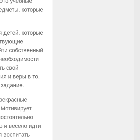
 Это учебные
едметы, которые
 детей, которые
ствующие
йти собственный
 необходимости
ть свой
ия и веры в то,
 задание.
прекрасные
 Мотивирует
мостоятельно
о и весело идти
я воспитать