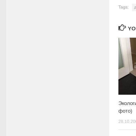
Tags:
YO
Эколог
фото)
28.10.20