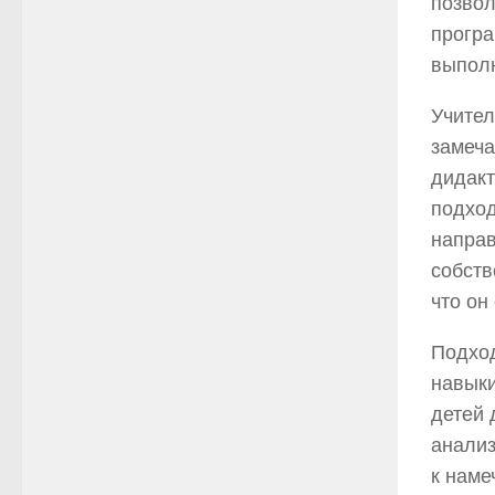
позвол
програ
выполн
Учител
замеча
дидакт
подход
направ
собств
что он
Подход
навыки
детей 
анализ
к наме