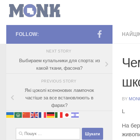
FOLLOW:
НАЙЦІ
NEXT STORY
Че
Выбираем купальники для спорта: из
какой ткани, фасона?
шко
PREVIOUS STORY
Які цоколі ксенонових лампочок
частіше за все встановлюють в
BY
MON
фарах?
L
На бер
Пошук:
живопи