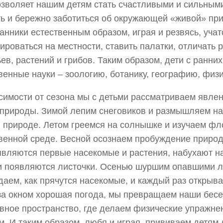
озволяет нашим детям стать счастливыми и сильными
ь и бережно заботиться об окружающей «живой» пр
анники естественным образом, играя и резвясь, учат
ироваться на местности, ставить палатки, отличать
ев, растений и грибов. Таким образом, дети с ранних
венные науки – зоологию, ботанику, географию, физи
симости от сезона мы с детьми рассматриваем явлен
природы. Зимой лепим снеговиков и размышляем на
 природе. Летом греемся на солнышке и изучаем фл
венной среде. Весной осознаем пробуждение приро
являются первые насекомые и растения, набухают н
и появляются листочки. Осенью шуршим опавшими л
аем, как прячутся насекомые, и каждый раз открыва
за окном хорошая погода, мы превращаем наши бесе
вное пространство, где делаем физические упражне
м. И таким образом, любя и играя, прививаем детям