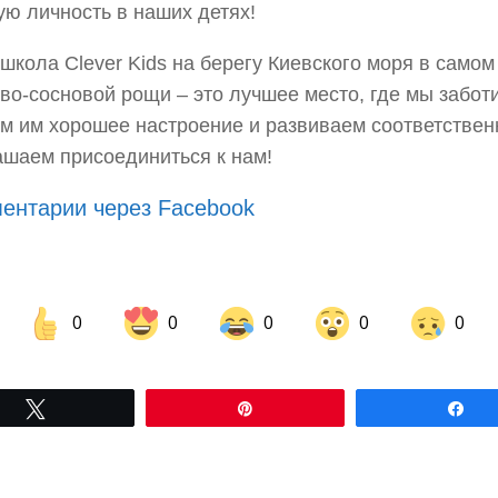
ю личность в наших детях!
школа Clever Kids на берегу Киевского моря в самом
во-сосновой рощи – это лучшее место, где мы заботи
м им хорошее настроение и развиваем соответственн
шаем присоединиться к нам!
ентарии через Facebook
0
0
0
0
0
Share on Facebook
Share on LinkedIn
Tвітнути
Pin
По
Share on Pinterest