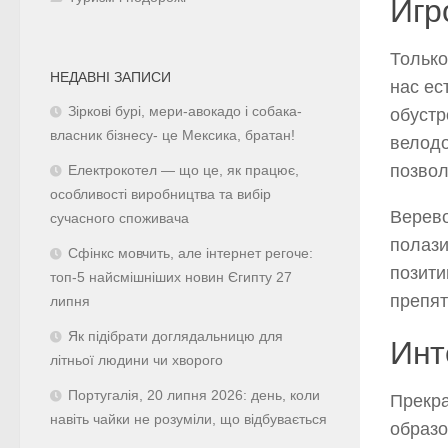
Игр
Только
НЕДАВНІ ЗАПИСИ
нас ес
Зіркові бурі, мери-авокадо і собака-
обустр
власник бізнесу- це Мексика, братан!
велодо
позвол
Електрокотел — що це, як працює,
особливості виробництва та вибір
Верево
сучасного споживача
полази
Сфінкс мовчить, але інтернет регоче:
позити
топ-5 найсмішніших новин Єгипту 27
препят
липня
Як підібрати доглядальницю для
Инт
літньої людини чи хворого
Португалія, 20 липня 2026: день, коли
Прекра
навіть чайки не розуміли, що відбувається
образо