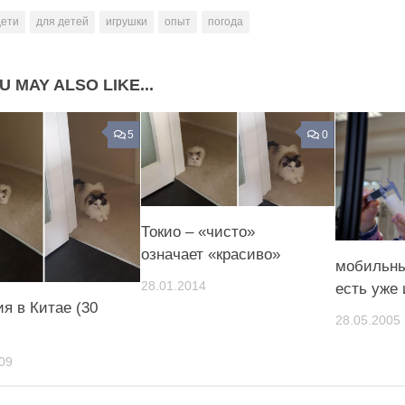
дети
для детей
игрушки
опыт
погода
U MAY ALSO LIKE...
5
0
Токио – «чисто»
означает «красиво»
мобильны
28.01.2014
есть уже 
ия в Китае (30
28.05.2005
09