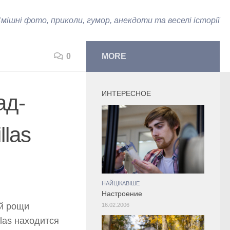
мішні фото, приколи, гумор, анекдоти та веселі історії
0
MORE
ИНТЕРЕСНОЕ
ад-
llas
НАЙЦІКАВІШЕ
Настроение
ой рощи
16.02.2006
llas находится