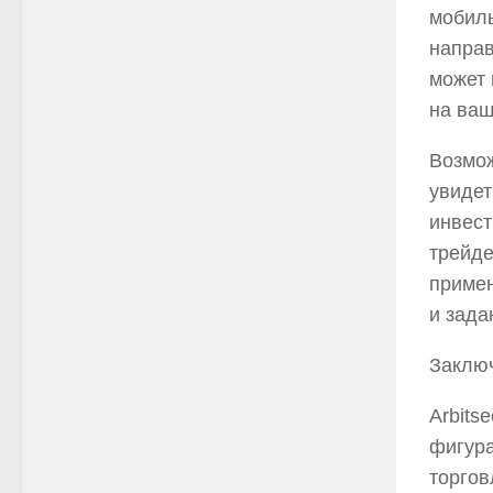
мобиль
направ
может 
на ваш
Возмож
увидет
инвест
трейде
примен
и зада
Заклю
Arbits
фигура
торгов