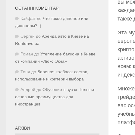
вы мож
ОСТАННІ КОМЕНТАРІ
каждая
также 
Кайфат
до
Что такое дипопер или
дипоперы? :)
Эта му
Сергей
до
Аренда авто в Киеве на
европе
Rentdrive.ua
крипто
Роман
до
Утепление балкона в Киеве
активо
от компании «Люкс Окна»
всем: 
Тоня
до
Вареная колбаса: состав,
индекс
использование и критерии выбора
Множе
Андрей
до
Обучение в вузах Польши:
трейде
основные преимущества для
иностранцев
вас ос
учебны
платфо
АРХІВИ