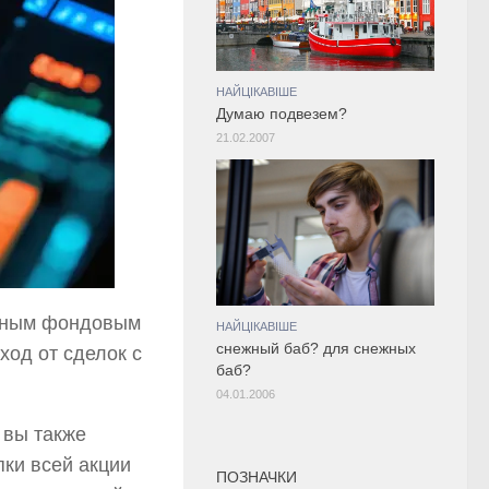
НАЙЦІКАВІШЕ
Думаю подвезем?
21.02.2007
одным фондовым
НАЙЦІКАВІШЕ
снежный баб? для снежных
ход от сделок с
баб?
04.01.2006
 вы также
пки всей акции
ПОЗНАЧКИ