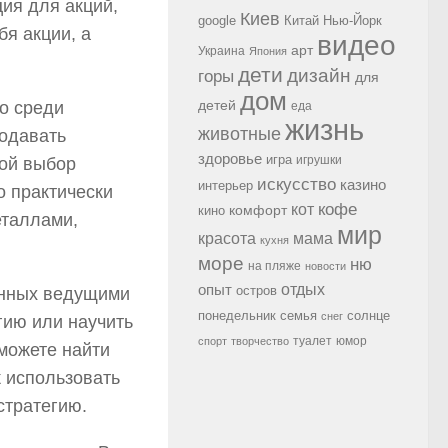
ия для акций,
Киев
google
Китай
Нью-Йорк
бя акции, а
видео
арт
Украина
Япония
дети
дизайн
горы
для
дом
детей
о среди
еда
жизнь
животные
родавать
здоровье
игра
игрушки
шой выбор
искусство
казино
интерьер
о практически
кофе
кот
комфорт
кино
еталлами,
мир
красота
мама
кухня
море
ню
на пляже
новости
опыт
отдых
остров
анных ведущими
семья
солнце
понедельник
снег
гию или научить
туалет
юмор
спорт
творчество
можете найти
к использовать
стратегию.