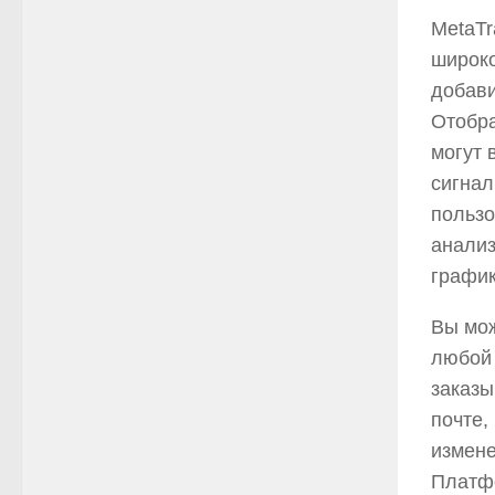
MetaTr
широко
добави
Отобра
могут 
сигнал
пользо
анализ
график
Вы мож
любой 
заказы
почте,
измене
Платфо