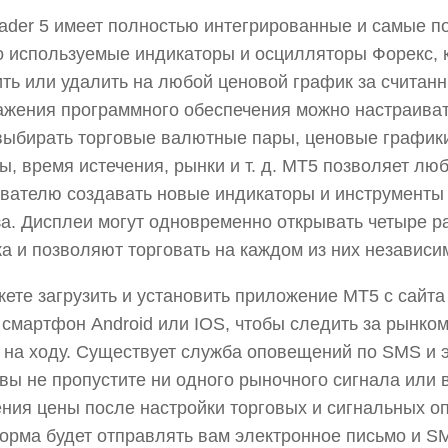
ader 5 имеет полностью интегрированные и самые п
 используемые индикаторы и осцилляторы Форекс, 
ть или удалить на любой ценовой график за считан
жения программного обеспечения можно настраиват
выбирать торговые валютные пары, ценовые графики
ы, время истечения, рынки и т. д. MT5 позволяет лю
вателю создавать новые индикаторы и инструменты 
а. Дисплеи могут одновременно открывать четыре р
а и позволяют торговать на каждом из них независи
ете загрузить и установить приложение MT5 с сайта 
смартфон Android или IOS, чтобы следить за рынко
 на ходу. Существует служба оповещений по SMS и 
 вы не пропустите ни одного рыночного сигнала или
ния цены после настройки торговых и сигнальных о
рма будет отправлять вам электронное письмо и S