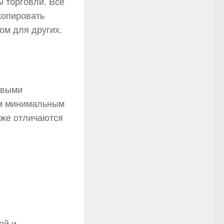
 торговли. Все
копировать
ом для других.
овыми
им минимальным
кже отличаются