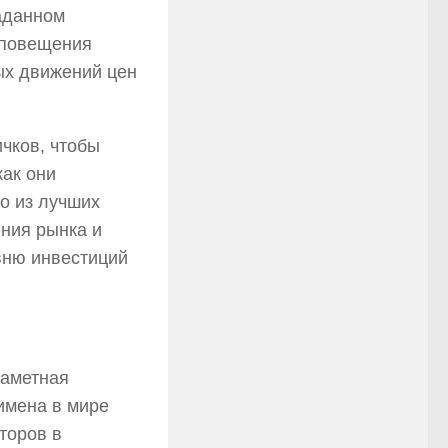
аданном
оповещения
ых движений цен
чков, чтобы
как они
о из лучших
ения рынка и
вню инвестиций
заметная
имена в мире
торов в