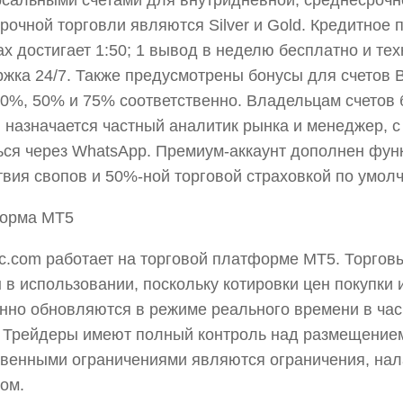
сальными счетами для внутридневной, среднесрочн
рочной торговли являются Silver и Gold. Кредитное 
х достигает 1:50; 1 вывод в неделю бесплатно и те
жка 24/7. Также предусмотрены бонусы для счетов Br
30%, 50% и 75% соответственно. Владельцам счетов
 назначается частный аналитик рынка и менеджер, 
ся через WhatsApp. Премиум-аккаунт дополнен фун
твия свопов и 50%-ной торговой страховкой по умол
орма МТ5
ec.com работает на торговой платформе MT5. Торгов
 в использовании, поскольку котировки цен покупки
нно обновляются в режиме реального времени в ча
 Трейдеры имеют полный контроль над размещение
венными ограничениями являются ограничения, на
ом.