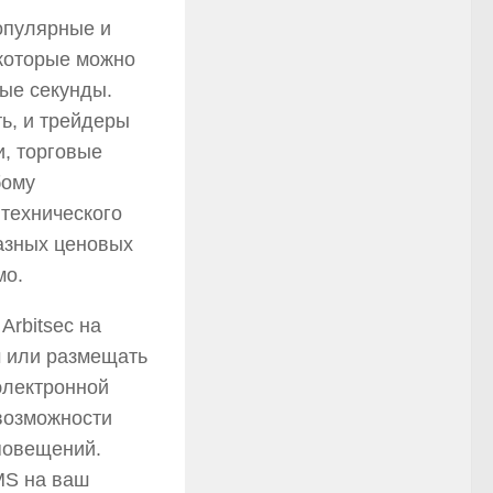
опулярные и
которые можно
ные секунды.
ь, и трейдеры
, торговые
бому
технического
азных ценовых
мо.
Arbitsec на
м или размещать
электронной
 возможности
повещений.
MS на ваш