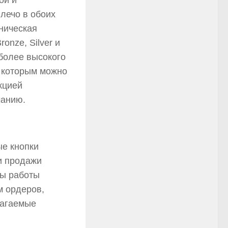
ой и
плечо в обоих
хническая
onze, Silver и
 более высокого
с которым можно
кцией
чанию.
ые кнопки
 и продажи
сы работы
м ордеров,
лагаемые