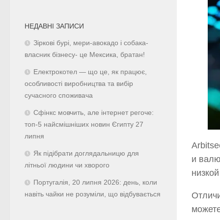
НЕДАВНІ ЗАПИСИ
Зіркові бурі, мери-авокадо і собака-
власник бізнесу- це Мексика, братан!
Електрокотел — що це, як працює,
особливості виробництва та вибір
сучасного споживача
Сфінкс мовчить, але інтернет регоче:
топ-5 найсмішніших новин Єгипту 27
липня
Arbits
Як підібрати доглядальницю для
и валю
літньої людини чи хворого
низкой
Португалія, 20 липня 2026: день, коли
Отлич
навіть чайки не розуміли, що відбувається
можете