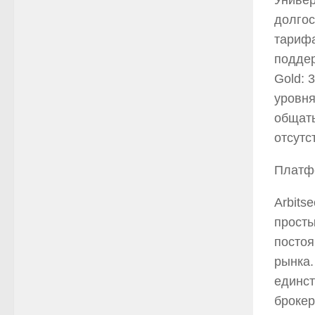
Универ
долгос
тарифа
поддер
Gold: 
уровня
общать
отсутс
Платф
Arbits
просты
постоя
рынка.
единст
брокер