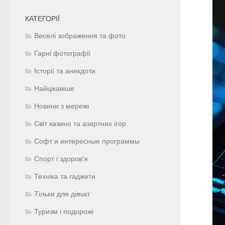
КАТЕГОРІЇ
Веселі зображення та фото
Гарні фотографії
Історії та анекдоти
Найцікавіше
Новини з мережі
Світ казино та азартних ігор
Софт и интересные программы
Спорт і здоров'я
Техніка та гаджети
Тільки для дівчат
Туризм і подорожі