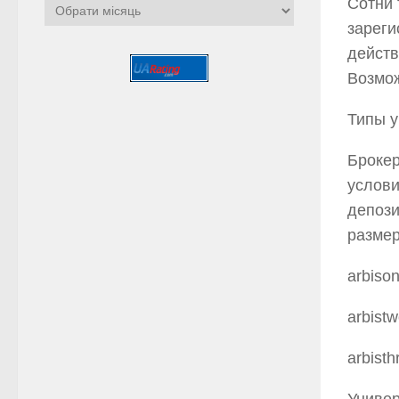
Сотни 
Архіви
зареги
действ
Возмож
Типы у
Брокер
услови
депози
размер
arbiso
arbist
arbisth