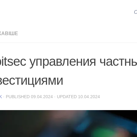
С
КАВІШЕ
bitsec управления частн
вестициями
K
· PUBLISHED
09.04.2024
· UPDATED
10.04.2024