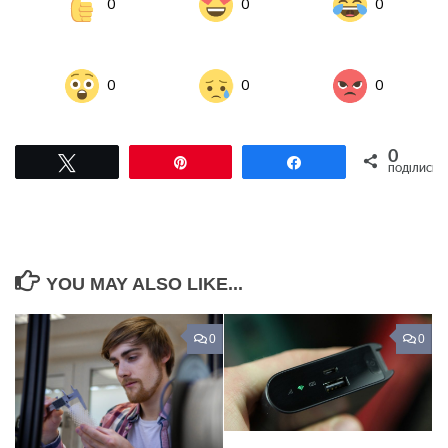
0
0
0
0
0
0
0
Tвітнути
Pin
Поділитися
ПОДІЛИСЬ
YOU MAY ALSO LIKE...
0
0