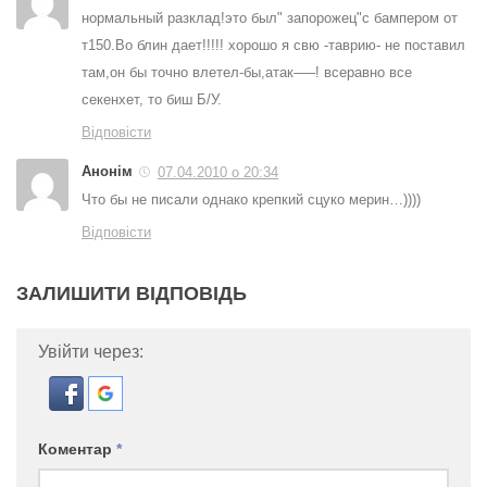
нормальный разклад!это был" запорожец"с бампером от
т150.Во блин дает!!!!! хорошо я свю -таврию- не поставил
там,он бы точно влетел-бы,атак—–! всеравно все
секенхет, то биш Б/У.
Відповісти
Анонім
07.04.2010 о 20:34
Что бы не писали однако крепкий сцуко мерин…))))
Відповісти
ЗАЛИШИТИ ВІДПОВІДЬ
Увійти через:
Коментар
*