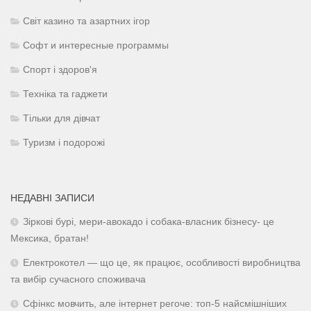
Світ казино та азартних ігор
Софт и интересные программы
Спорт і здоров'я
Техніка та гаджети
Тільки для дівчат
Туризм і подорожі
НЕДАВНІ ЗАПИСИ
Зіркові бурі, мери-авокадо і собака-власник бізнесу- це
Мексика, братан!
Електрокотел — що це, як працює, особливості виробництва
та вибір сучасного споживача
Сфінкс мовчить, але інтернет регоче: топ-5 найсмішніших