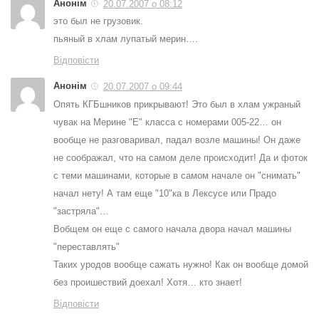
Анонім
20.07.2007 о 08:12
это был не грузовик.
пьяный в хлам лупатый мерин….
Відповісти
Анонім
20.07.2007 о 09:44
Опять КГБшников прикрывают! Это был в хлам ужраный
чувак на Мерине "Е" класса с номерами 005-22… он
вообще не разговаривал, падал возле машины! Он даже
не соображал, что на самом деле происходит! Да и фоток
с теми машинами, которые в самом начале он "снимать"
начал нету! А там еще "10"ка в Лексусе или Прадо
"застряла"…
Вобщем он еще с самого начала двора начал машины
"переставлять"
Таких уродов вообще сажать нужно! Как он вообще домой
без проишествий доехал! Хотя… кто знает!
Відповісти