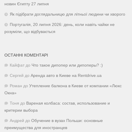
новин Єгипту 27 липня
Як підібрати доглядальницю для літньої людини чи хворого
Португалія, 20 липня 2026: день, коли навіть чайки не
розуміли, що відбувається
ОСТАННІ КОМЕНТАРІ
Кайфат
до
Что такое дипопер или дипоперы? :)
Сергей
до
Аренда авто в Киеве на Rentdrive.ua
Роман
до
Утепление балкона в Киеве от компании «Люкс
Окна»
Тоня
до
Вареная колбаса: состав, использование и
критерии выбора
Андрей
до
Обучение в вузах Польши: основные
преимущества для иностранцев