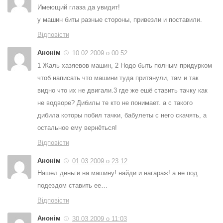
Имеющий глаза да увидит!
у машин биты разные стороны, привезли и поставили.
Відповісти
Анонім
10.02.2009 о 00:52
1 Жаль хазяевов машин, 2 Нодо быть полным придурком
чтоб написать что машини туда притянули, там и так
видно что их не двигали.3 где же ешё ставить тачку как
не водворе? Дибилы те кто не понимает. а с такого
дибила которы побил тачки, бабулеты с него скачять, а
остальное ему вернёться!
Відповісти
Анонім
01.03.2009 о 23:12
Нашел деньги на машину! найди и нагараж! а не под
подездом ставить ее…
Відповісти
Анонім
30.03.2009 о 11:03