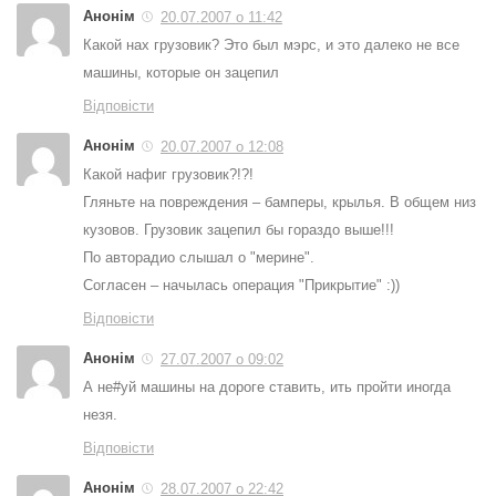
Анонім
20.07.2007 о 11:42
Какой нах грузовик? Это был мэрс, и это далеко не все
машины, которые он зацепил
Відповісти
Анонім
20.07.2007 о 12:08
Какой нафиг грузовик?!?!
Гляньте на повреждения – бамперы, крылья. В общем низ
кузовов. Грузовик зацепил бы гораздо выше!!!
По авторадио слышал о "мерине".
Согласен – начылась операция "Прикрытие" :))
Відповісти
Анонім
27.07.2007 о 09:02
А не#уй машины на дороге ставить, ить пройти иногда
незя.
Відповісти
Анонім
28.07.2007 о 22:42