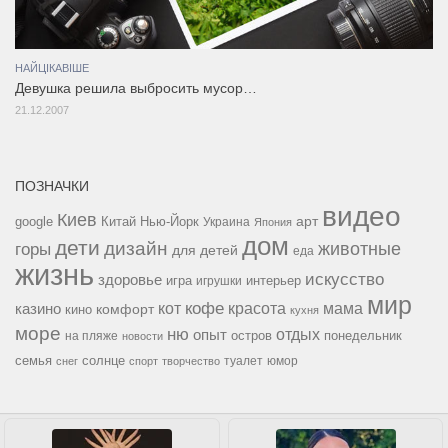
НАЙЦІКАВІШЕ
Девушка решила выбросить мусор…
21.12.2007
ПОЗНАЧКИ
видео
Киев
google
Китай
Нью-Йорк
арт
Украина
Япония
дом
дети
дизайн
горы
животные
для детей
еда
жизнь
искусство
здоровье
игра
игрушки
интерьер
мир
кофе
красота
мама
кот
казино
комфорт
кино
кухня
море
ню
опыт
отдых
остров
на пляже
понедельник
новости
семья
солнце
туалет
юмор
снег
спорт
творчество