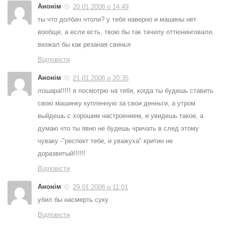
Анонім
20.01.2008 о 14:49
ты что долбач чтоли? у тебя наверно и машины нет
вообще, а если есть, твою бы так тачилу оттюнинговали,
визжал бы как резаная свинья
Відповісти
Анонім
21.01.2008 о 20:35
лошара!!!!! я посмотрю на тебя, когда ты будешь ставить
свою машинку купленную за свои денньги, а утром
выйдешь с хорошим настроением, и увидешь такое, а
думаю что ты явно не будешь чричать в след этому
чуваку -"респект тебе, и уважуха" критин не
доразвитый!!!!!!
Відповісти
Анонім
29.01.2008 о 11:01
убил бы насмерть суку
Відповісти