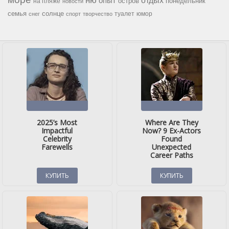
опыт
отдых
остров
на пляже
понедельник
новости
семья
солнце
туалет
юмор
снег
спорт
творчество