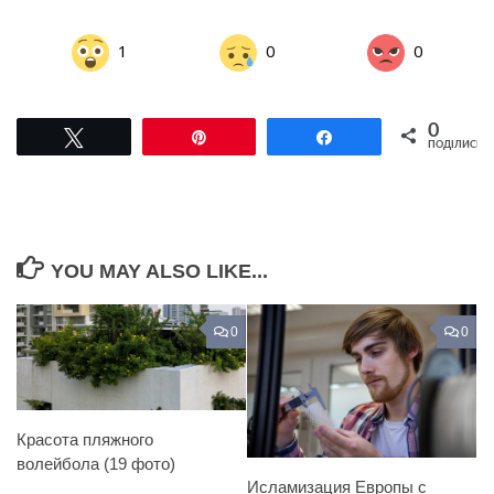
1
0
0
0
Tвітнути
Pin
Поділитися
ПОДІЛИСЬ
YOU MAY ALSO LIKE...
0
0
Красота пляжного
волейбола (19 фото)
Исламизация Европы с