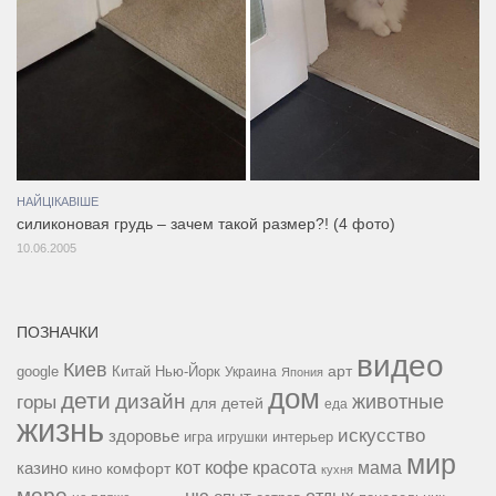
НАЙЦІКАВІШЕ
силиконовая грудь – зачем такой размер?! (4 фото)
10.06.2005
ПОЗНАЧКИ
видео
Киев
google
Китай
Нью-Йорк
арт
Украина
Япония
дом
дети
дизайн
горы
животные
для детей
еда
жизнь
искусство
здоровье
игра
игрушки
интерьер
мир
кофе
красота
мама
кот
казино
комфорт
кино
кухня
море
ню