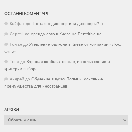
ОСТАННІ КОМЕНТАРІ
Кайфат
до
Что такое дипопер или дипоперы? :)
Сергей
до
Аренда авто в Киеве на Rentdrive.ua
Роман
до
Утепление балкона в Киеве от компании «Люкс
Окна»
Тоня
до
Вареная колбаса: состав, использование и
критерии выбора
Андрей
до
Обучение в вузах Польши: основные
преимущества для иностранцев
АРХІВИ
Архіви