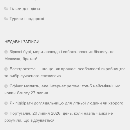
Тільки для дівчат
Туризм і подорожі
НЕДАВНІ ЗАПИСИ
Зіркові бурі, мери-авокадо і собака-власник бізнесу- це
Мексика, братан!
Електрокотел — що це, як працює, особливості виробництва
та вибір сучасного споживача
Сфінкс мовчить, але інтернет регоче: топ-5 найсмішніших
новин Єгипту 27 липня
Як підібрати доглядальницю для літньої людини чи хворого
Португалія, 20 липня 2026: день, коли навіть чайки не
розуміли, що відбувається