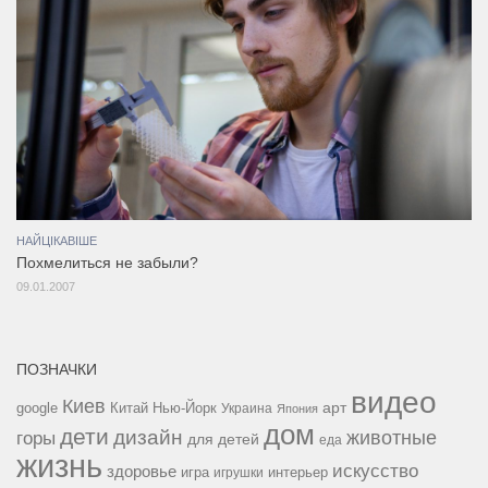
НАЙЦІКАВІШЕ
Похмелиться не забыли?
09.01.2007
ПОЗНАЧКИ
видео
Киев
google
Китай
Нью-Йорк
арт
Украина
Япония
дом
дети
дизайн
горы
животные
для детей
еда
жизнь
искусство
здоровье
игра
игрушки
интерьер