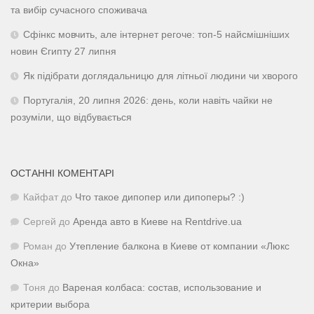
та вибір сучасного споживача
Сфінкс мовчить, але інтернет регоче: топ-5 найсмішніших
новин Єгипту 27 липня
Як підібрати доглядальницю для літньої людини чи хворого
Португалія, 20 липня 2026: день, коли навіть чайки не
розуміли, що відбувається
ОСТАННІ КОМЕНТАРІ
Кайфат
до
Что такое дипопер или дипоперы? :)
Сергей
до
Аренда авто в Киеве на Rentdrive.ua
Роман
до
Утепление балкона в Киеве от компании «Люкс
Окна»
Тоня
до
Вареная колбаса: состав, использование и
критерии выбора