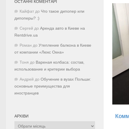
ОСТАННІ КОМЕНТАРІ
Кайфат
до
Что такое дипопер или
дипоперы? :)
Сергей
до
Аренда авто в Киеве на
Rentdrive.ua
Роман
до
Утепление балкона в Киеве
от компании «Люкс Окна»
Тоня
до
Вареная колбаса: состав,
использование и критерии выбора
Андрей
до
Обучение в вузах Польши:
основные преимущества для
иностранцев
Комм
АРХІВИ
Архіви