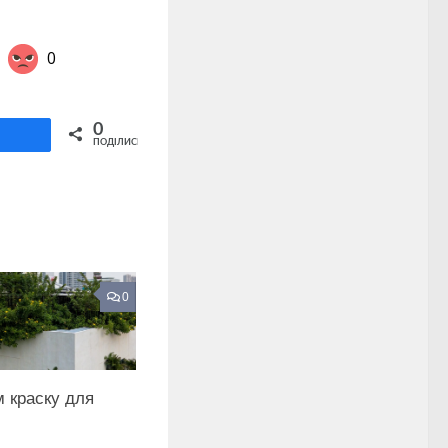
0
Share on Twitter
0
ділитися
ПОДІЛИСЬ
0
 краску для