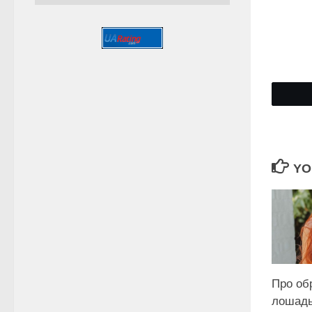
YO
Про об
лошадь