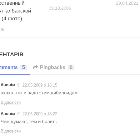
рственный
29.04.2021
09.10.2006
ут албанской
 (4 фото)
09
ЕНТАРІВ
mments
5
Pingbacks
0
Анонім
22.05.2009 о 18:15
ахаха, так и надо этим дибилоидам
Відповісти
Анонім
22.05.2009 о 18:22
Чем думают, тем и болит .
Відповісти