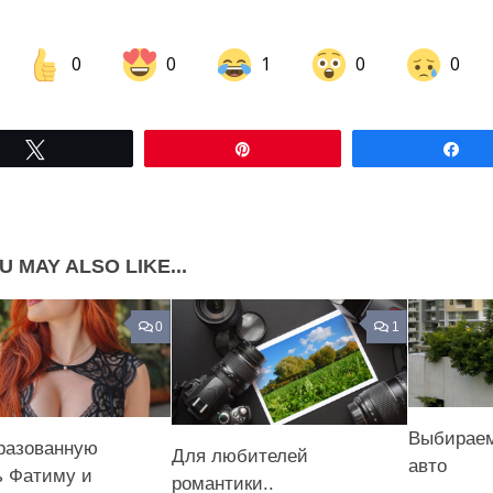
0
0
1
0
0
Share on Facebook
Share on LinkedIn
Tвітнути
Pin
По
Share on Pinterest
U MAY ALSO LIKE...
0
1
Выбираем
разованную
Для любителей
авто
 Фатиму и
романтики..