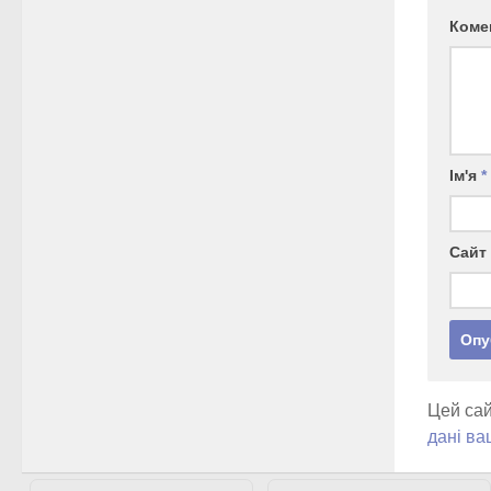
Коме
Ім'я
*
Сайт
Цей сай
дані ва