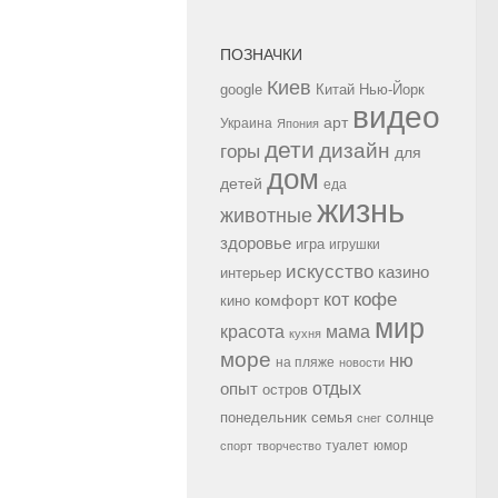
ПОЗНАЧКИ
Киев
google
Китай
Нью-Йорк
видео
арт
Украина
Япония
дети
дизайн
горы
для
дом
детей
еда
жизнь
животные
здоровье
игра
игрушки
искусство
казино
интерьер
кофе
кот
комфорт
кино
мир
красота
мама
кухня
море
ню
на пляже
новости
опыт
отдых
остров
семья
солнце
понедельник
снег
туалет
юмор
спорт
творчество