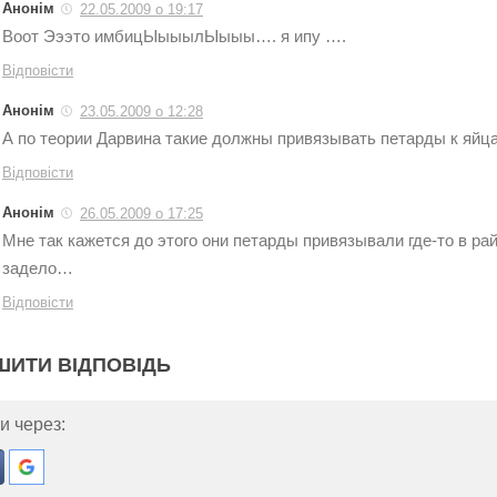
Анонім
22.05.2009 о 19:17
Воот Эээто имбицЫыыылЫыыы…. я ипу ….
Відповісти
Анонім
23.05.2009 о 12:28
А по теории Дарвина такие должны привязывать петарды к яй
Відповісти
Анонім
26.05.2009 о 17:25
Мне так кажется до этого они петарды привязывали где-то в ра
задело…
Відповісти
ШИТИ ВІДПОВІДЬ
и через: