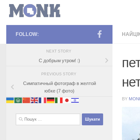
FOLLOW:
НАЙЦІ
NEXT STORY
пе
С добрым утром! :)
PREVIOUS STORY
нет
Симпатичный фотограф в желтой
юбке (7 фото)
BY
MON
Пошук: