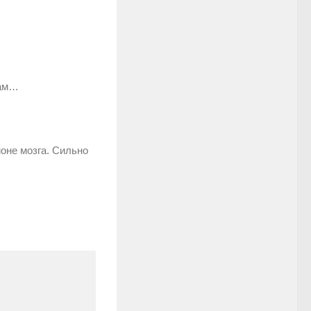
цам…
йоне мозга. Сильно