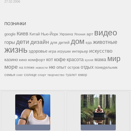
27.02.2006
ПОЗНАЧКИ
видео
Киев
google
Китай
Нью-Йорк
арт
Украина
Япония
дом
дети
дизайн
горы
животные
для детей
еда
жизнь
искусство
здоровье
игра
игрушки
интерьер
мир
кофе
красота
мама
кот
казино
комфорт
кино
кухня
море
ню
опыт
отдых
остров
на пляже
понедельник
новости
семья
солнце
туалет
юмор
снег
спорт
творчество