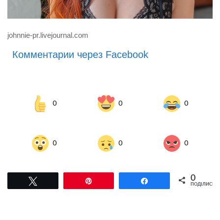
johnnie-pr.livejournal.com
Комментарии через Facebook
0
0
0
0
0
0
0
Tвітнути
Pin
Поділитися
ПОДІЛИСЬ