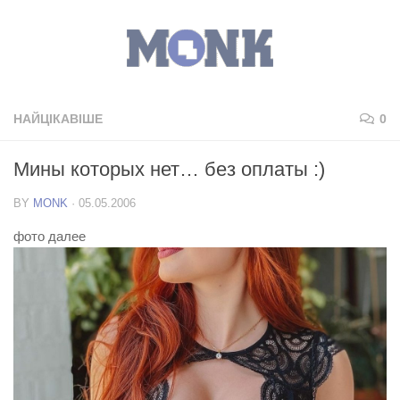
НАЙЦІКАВІШЕ
0
Мины которых нет… без оплаты :)
BY
MONK
·
05.05.2006
фото далее