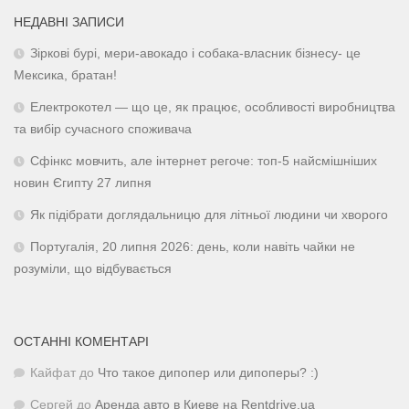
НЕДАВНІ ЗАПИСИ
Зіркові бурі, мери-авокадо і собака-власник бізнесу- це
Мексика, братан!
Електрокотел — що це, як працює, особливості виробництва
та вибір сучасного споживача
Сфінкс мовчить, але інтернет регоче: топ-5 найсмішніших
новин Єгипту 27 липня
Як підібрати доглядальницю для літньої людини чи хворого
Португалія, 20 липня 2026: день, коли навіть чайки не
розуміли, що відбувається
ОСТАННІ КОМЕНТАРІ
Кайфат
до
Что такое дипопер или дипоперы? :)
Сергей
до
Аренда авто в Киеве на Rentdrive.ua