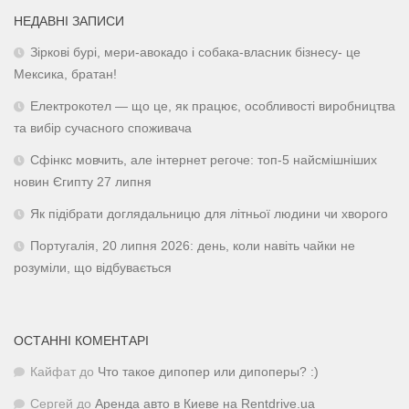
НЕДАВНІ ЗАПИСИ
Зіркові бурі, мери-авокадо і собака-власник бізнесу- це
Мексика, братан!
Електрокотел — що це, як працює, особливості виробництва
та вибір сучасного споживача
Сфінкс мовчить, але інтернет регоче: топ-5 найсмішніших
новин Єгипту 27 липня
Як підібрати доглядальницю для літньої людини чи хворого
Португалія, 20 липня 2026: день, коли навіть чайки не
розуміли, що відбувається
ОСТАННІ КОМЕНТАРІ
Кайфат
до
Что такое дипопер или дипоперы? :)
Сергей
до
Аренда авто в Киеве на Rentdrive.ua