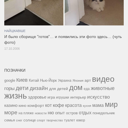
НАЙЦІКАВІШЕ
И было сборище "готов"… и появились эти фото здесь… (чуть
фото)
17.10.2006
ПОЗНАЧКИ
видео
Киев
google
Китай
Нью-Йорк
арт
Украина
Япония
дом
дети
дизайн
горы
животные
для детей
еда
жизнь
искусство
здоровье
игра
игрушки
интерьер
мир
кофе
красота
мама
кот
казино
комфорт
кино
кухня
море
ню
опыт
отдых
остров
на пляже
понедельник
новости
семья
солнце
туалет
юмор
снег
спорт
творчество