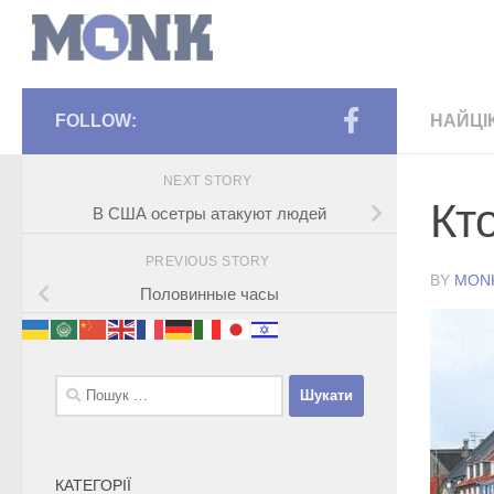
FOLLOW:
НАЙЦІ
NEXT STORY
Кто
В США осетры атакуют людей
PREVIOUS STORY
BY
MON
Половинные часы
Пошук:
КАТЕГОРІЇ