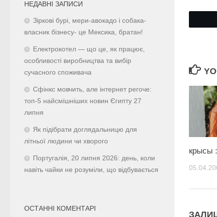
НЕДАВНІ ЗАПИСИ
Зіркові бурі, мери-авокадо і собака-
власник бізнесу- це Мексика, братан!
Електрокотел — що це, як працює,
особливості виробництва та вибір
YO
сучасного споживача
Сфінкс мовчить, але інтернет регоче:
топ-5 найсмішніших новин Єгипту 27
липня
Як підібрати доглядальницю для
літньої людини чи хворого
крысы :
Португалія, 20 липня 2026: день, коли
05.04.20
навіть чайки не розуміли, що відбувається
ОСТАННІ КОМЕНТАРІ
ЗАЛИ