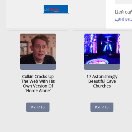
Цей сай
дані ва