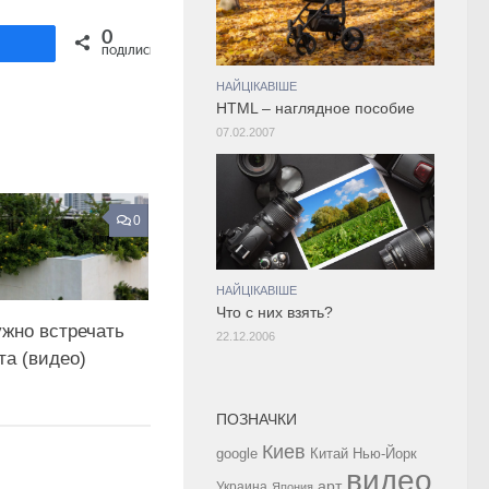
Share on Twitter
0
ділитися
ПОДІЛИСЬ
НАЙЦІКАВІШЕ
HTML – наглядное пособие
07.02.2007
0
НАЙЦІКАВІШЕ
Что с них взять?
ужно встречать
22.12.2006
та (видео)
ПОЗНАЧКИ
Киев
google
Китай
Нью-Йорк
видео
арт
Украина
Япония