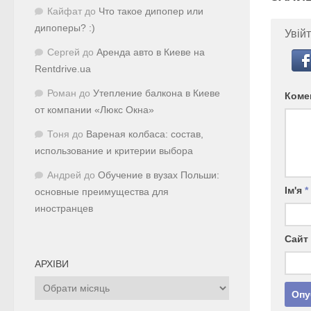
Кайфат
до
Что такое дипопер или
дипоперы? :)
Увійт
Сергей
до
Аренда авто в Киеве на
Rentdrive.ua
Роман
до
Утепление балкона в Киеве
Коме
от компании «Люкс Окна»
Тоня
до
Вареная колбаса: состав,
использование и критерии выбора
Андрей
до
Обучение в вузах Польши:
Ім'я
*
основные преимущества для
иностранцев
Сайт
АРХІВИ
Архіви