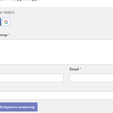
и через:
нтар
*
Email
*