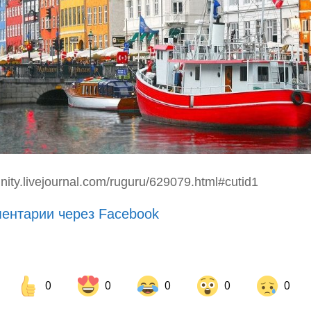
ity.livejournal.com/ruguru/629079.html#cutid1
ентарии через Facebook
0
0
0
0
0