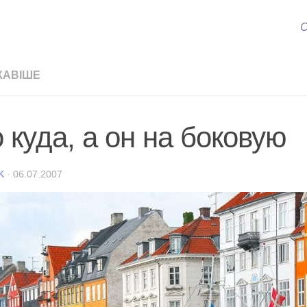
С
КАВІШЕ
 куда, а он на бокoвую
K
·
06.07.2007