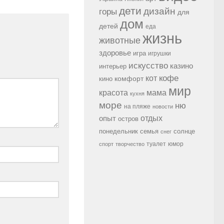
дети
дизайн
горы
для
дом
детей
еда
жизнь
животные
здоровье
игра
игрушки
искусство
казино
интерьер
кофе
кот
комфорт
кино
мир
красота
мама
кухня
море
ню
на пляже
новости
опыт
отдых
остров
семья
солнце
понедельник
снег
туалет
юмор
спорт
творчество