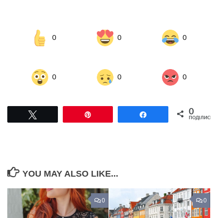
0
0
0
0
0
0
0
Tвітнути
Pin
Поділитися
ПОДІЛИСЬ
YOU MAY ALSO LIKE...
0
0