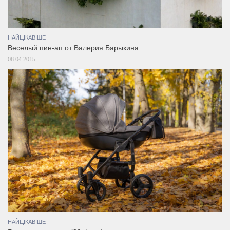
НАЙЦІКАВІШЕ
Веселый пин-ап от Валерия Барыкина
08.04.2015
НАЙЦІКАВІШЕ