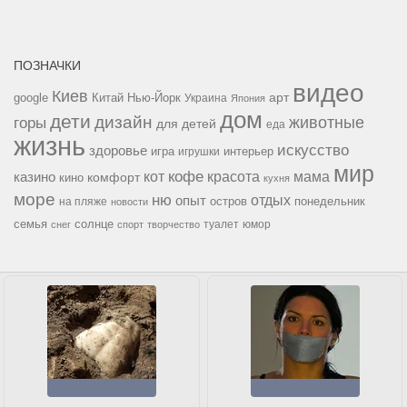
ПОЗНАЧКИ
видео
Киев
google
Китай
Нью-Йорк
арт
Украина
Япония
дом
дети
дизайн
горы
животные
для детей
еда
жизнь
искусство
здоровье
игра
игрушки
интерьер
мир
кофе
красота
мама
кот
казино
комфорт
кино
кухня
море
ню
опыт
отдых
остров
на пляже
понедельник
новости
семья
солнце
туалет
юмор
снег
спорт
творчество