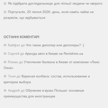
Як підібрати доглядальницю для літньої людини чи хворого
Португалія, 20 липня 2026: день, коли навіть чайки не
розуміли, що відбувається
ОСТАННІ КОМЕНТАРІ
Кайфат
до
Что такое дипопер или дипоперы? :)
Сергей
до
Аренда авто в Киеве на Rentdrive.ua
Роман
до
Утепление балкона в Киеве от компании «Люкс
Окна»
Тоня
до
Вареная колбаса: состав, использование и
критерии выбора
Андрей
до
Обучение в вузах Польши: основные
преимущества для иностранцев