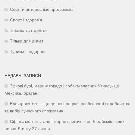
Софт и интересные программы
Спорт і здоров'я
Техніка та гаджети
Тільки для дівчат
Туризм і подорожі
НЕДАВНІ ЗАПИСИ
Зіркові бурі, мери-авокадо і собака-власник бізнесу- це
Мексика, братан!
Електрокотел — що це, як працює, особливості виробництва
та вибір сучасного споживача
Сфінкс мовчить, але інтернет регоче: топ-5 найсмішніших
новин Єгипту 27 липня