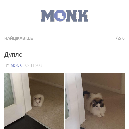
НАЙЦІКАВІШЕ
0
Дупло
BY
MONK
·
02.11.2005