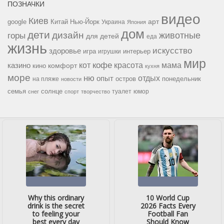
ПОЗНАЧКИ
видео
Киев
google
Китай
Нью-Йорк
арт
Украина
Япония
дом
дети
дизайн
горы
животные
для детей
еда
жизнь
искусство
здоровье
игра
игрушки
интерьер
мир
кофе
красота
мама
кот
казино
комфорт
кино
кухня
море
ню
опыт
отдых
остров
на пляже
понедельник
новости
семья
солнце
туалет
юмор
снег
спорт
творчество