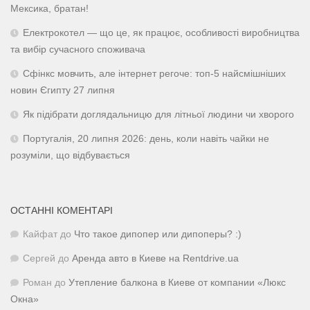
Мексика, братан!
Електрокотел — що це, як працює, особливості виробництва
та вибір сучасного споживача
Сфінкс мовчить, але інтернет регоче: топ-5 найсмішніших
новин Єгипту 27 липня
Як підібрати доглядальницю для літньої людини чи хворого
Португалія, 20 липня 2026: день, коли навіть чайки не
розуміли, що відбувається
ОСТАННІ КОМЕНТАРІ
Кайфат
до
Что такое дипопер или дипоперы? :)
Сергей
до
Аренда авто в Киеве на Rentdrive.ua
Роман
до
Утепление балкона в Киеве от компании «Люкс
Окна»