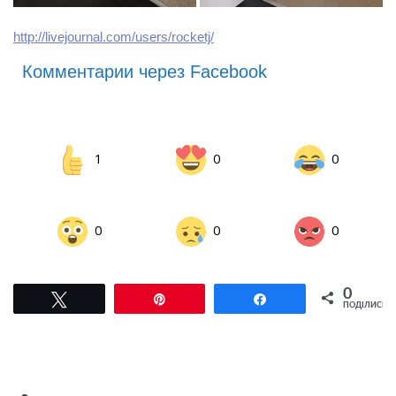
http://livejournal.com/users/rocketj/
Комментарии через Facebook
1
0
0
0
0
0
0
Tвітнути
Pin
Поділитися
ПОДІЛИСЬ