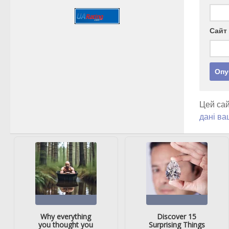
Сайт
Цей сай
дані ва