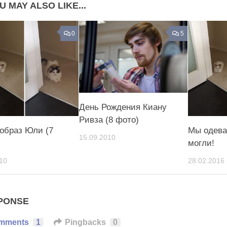
U MAY ALSO LIKE...
0
5
День Рождения Киану
Ривза (8 фото)
образ Юли (7
Мы одева
15.09.2010
могли!
10
28.02.2016
PONSE
mments
1
Pingbacks
0