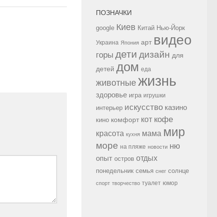
ПОЗНАЧКИ
Киев
google
Китай
Нью-Йорк
видео
арт
Украина
Япония
дети
дизайн
горы
для
дом
детей
еда
жизнь
животные
здоровье
игра
игрушки
искусство
казино
интерьер
кофе
кот
комфорт
кино
мир
красота
мама
кухня
море
ню
на пляже
новости
опыт
отдых
остров
семья
солнце
понедельник
снег
туалет
юмор
спорт
творчество