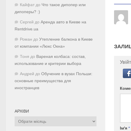
Кайфат
до
Что такое дипопер или
дипоперы? :)
Сергей
до
Аренда авто в Киеве на
Rentdrive.ua
Роман
до
Утепление балкона в Киеве
ЗАЛИ
от компании «Люкс Окна»
Тоня
до
Вареная колбаса: состав,
Увійт
использование и критерии выбора
Андрей
до
Обучение в вузах Польши:
основные преимущества для
иностранцев
Коме
АРХІВИ
Архіви
Ім'я
*