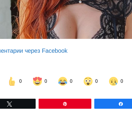
ентарии через Facebook
0
0
0
0
0
Share on Facebook
Share on LinkedIn
Tвітнути
Pin
По
Share on Pinterest