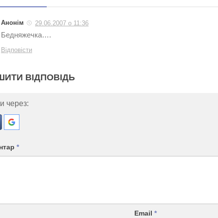
Анонім
29.06.2007 о 11:36
Бедняжечка….
Відповісти
ШИТИ ВІДПОВІДЬ
и через:
нтар
*
Email
*