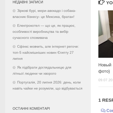
НЕДАВНІ ЗАПИСИ
YO
Зіркові бурі, мери-авокадо і собака-
власник бізнесу- це Мексика, братан!
Електрокотел — що це, як працює,
особливості виробництва та вибір
сучасного споживача
Сфінкс мовчить, але інтернет регоче:
топ-5 найсмішніших новин Єгипту 27
липня
Новый 
Як підібрати доглядальницю для
фото)
літньої людини чи хворого
09.07.20
Португалія, 20 липня 2026: день, коли
навіть чайки не розуміли, що відбувається
1 RES
ОСТАННІ КОМЕНТАРІ
Co