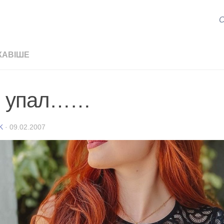
С
КАВІШЕ
, упал……
K
·
09.02.2007