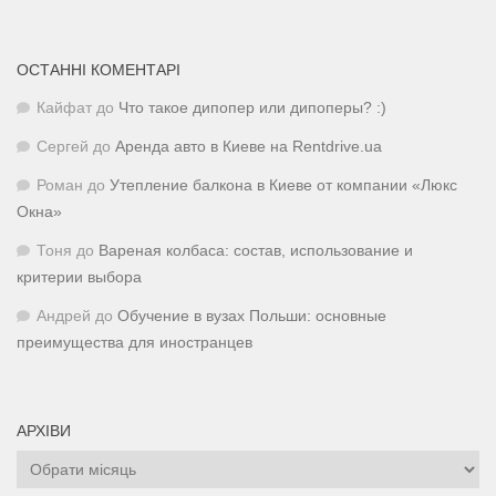
ОСТАННІ КОМЕНТАРІ
Кайфат
до
Что такое дипопер или дипоперы? :)
Сергей
до
Аренда авто в Киеве на Rentdrive.ua
Роман
до
Утепление балкона в Киеве от компании «Люкс
Окна»
Тоня
до
Вареная колбаса: состав, использование и
критерии выбора
Андрей
до
Обучение в вузах Польши: основные
преимущества для иностранцев
АРХІВИ
Архіви