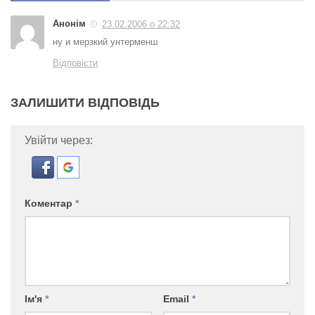
Анонім
23.02.2006 о 22:32
ну и мерзкий унтерменш
Відповісти
ЗАЛИШИТИ ВІДПОВІДЬ
Увійти через:
Коментар
*
Ім'я
*
Email
*