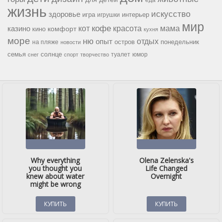
еда
жизнь
искусство
здоровье
игра
игрушки
интерьер
мир
кофе
красота
мама
кот
казино
комфорт
кино
кухня
море
ню
опыт
отдых
остров
на пляже
понедельник
новости
семья
солнце
туалет
юмор
снег
спорт
творчество