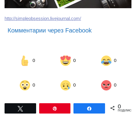
http://simpleobsession.livejournal.com/
Комментарии через Facebook
0
0
0
0
0
0
0
Tвітнути
Pin
Поділитися
ПОДІЛИСЬ