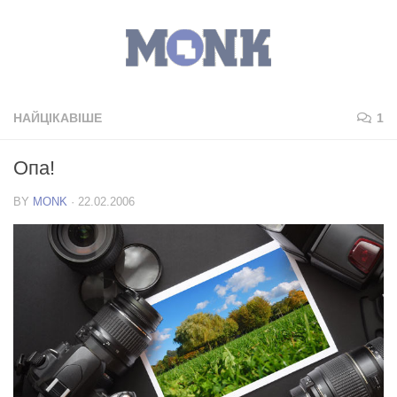
НАЙЦІКАВІШЕ
1
Опа!
BY
MONK
·
22.02.2006