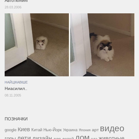
Автотюнинг
28.03.2006
НАЙЦІКАВІШЕ
Ниасилил..
08.11.2005
ПОЗНАЧКИ
видео
Киев
google
Китай
Нью-Йорк
арт
Украина
Япония
дом
дети
дизайн
горы
животные
для детей