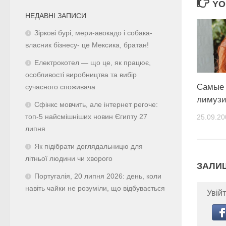
YO
НЕДАВНІ ЗАПИСИ
Зіркові бурі, мери-авокадо і собака-
власник бізнесу- це Мексика, братан!
Електрокотел — що це, як працює,
особливості виробництва та вибір
Самые
сучасного споживача
лимузи
Сфінкс мовчить, але інтернет регоче:
топ-5 найсмішніших новин Єгипту 27
25.09.20
липня
Як підібрати доглядальницю для
літньої людини чи хворого
ЗАЛИ
Португалія, 20 липня 2026: день, коли
навіть чайки не розуміли, що відбувається
Увійт