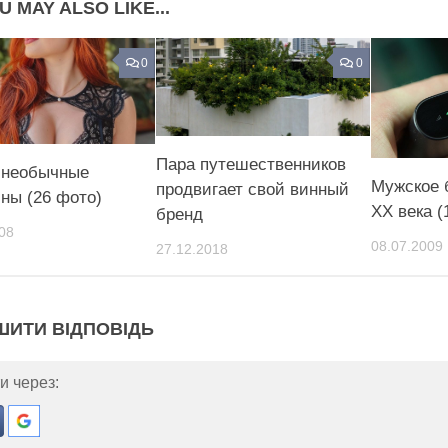
U MAY ALSO LIKE...
0
0
Пара путешественников
 необычные
Мужское 
продвигает свой винный
ны (26 фото)
XX века (
бренд
08
08.07.2009
27.12.2018
ШИТИ ВІДПОВІДЬ
и через: