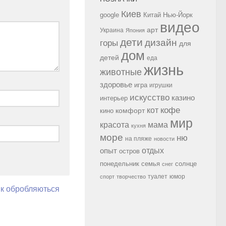
Киев
google
Китай
Нью-Йорк
видео
арт
Украина
Япония
дети
дизайн
горы
для
дом
детей
еда
жизнь
животные
здоровье
игра
игрушки
искусство
казино
интерьер
кофе
кот
комфорт
кино
мир
красота
мама
кухня
море
ню
на пляже
новости
опыт
отдых
остров
семья
солнце
понедельник
снег
туалет
юмор
спорт
творчество
як обробляються