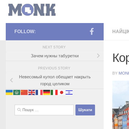
FOLLOW:
НАЙЦІ
NEXT STORY
Ко
Зачем нужны табуретки
PREVIOUS STORY
BY
MON
Невесомый купол обещает накрыть
город целиком
Пошук: