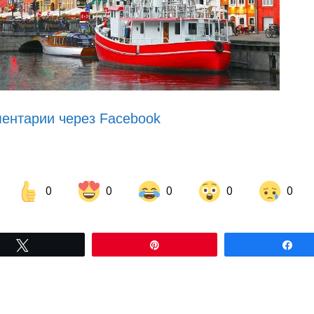
ентарии через Facebook
0
0
0
0
0
Share on Facebook
Share on LinkedIn
Tвітнути
Pin
По
Share on Pinterest