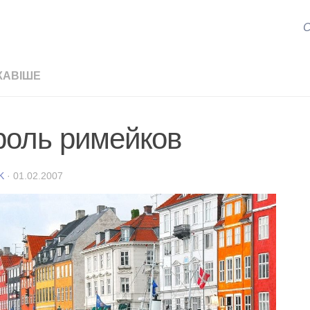
С
КАВІШЕ
роль римейков
K
·
01.02.2007