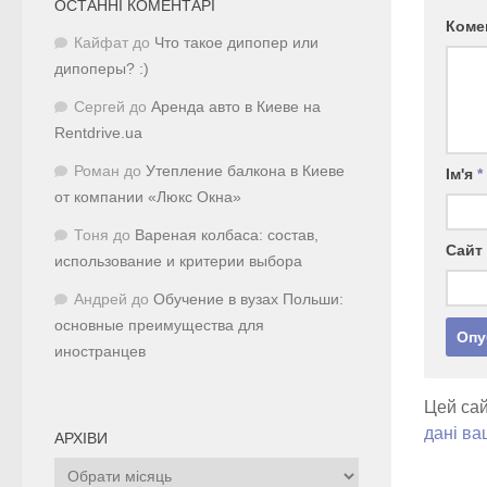
ОСТАННІ КОМЕНТАРІ
Коме
Кайфат
до
Что такое дипопер или
дипоперы? :)
Сергей
до
Аренда авто в Киеве на
Rentdrive.ua
Роман
до
Утепление балкона в Киеве
Ім'я
*
от компании «Люкс Окна»
Тоня
до
Вареная колбаса: состав,
Сайт
использование и критерии выбора
Андрей
до
Обучение в вузах Польши:
основные преимущества для
иностранцев
Цей сай
дані ва
АРХІВИ
Архіви