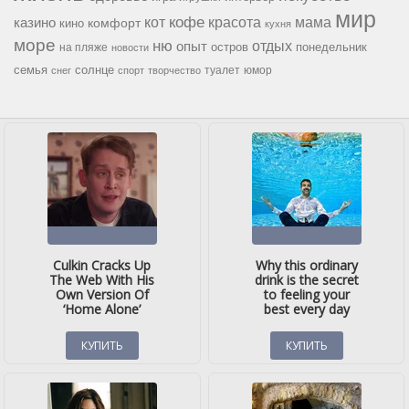
мир
кофе
красота
мама
кот
казино
комфорт
кино
кухня
море
ню
опыт
отдых
остров
на пляже
понедельник
новости
семья
солнце
туалет
юмор
снег
спорт
творчество