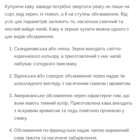
Купуючи каву завжди потрібно звертати увагу не лише на
сорт, вид зерен, їх помол, а й на ступінь обсмаження. Від
усіх цих параметрів залежить те, наскільки смачний та
якісний вийде напій. Каву в зернах купити можна одного з
цих видів обсмаження:
Скандинавська або легка. Зерна виходять світло-
коричневого кольору, а приготовлений з них напій
набуває солодкого присмаку.
Віденська або середнє обсмаження зерен надає їм
шоколадного вигляду з насиченим смаком і ароматом.
Американське обсмаження зерен характерне тим, що
вони мають темний колір. Приготовлена кава виходить
з яскравим ароматом та ледь помітною гірчинкою у
смаку.
Обсмаження по-французьки надає напою виражений
смак гіркоти та насичене забарвлення.