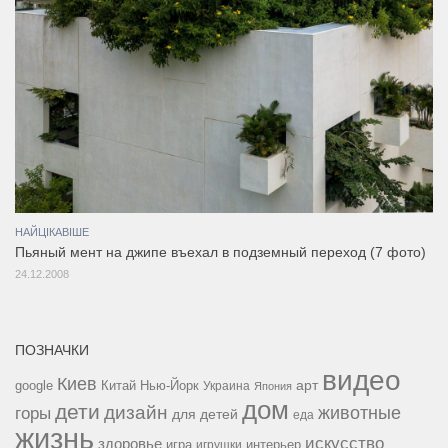
НАЙЦІКАВІШЕ
Пьяный мент на джипe въехал в подземный переход (7 фото)
24.12.2008
ПОЗНАЧКИ
видео
Киев
google
Китай
Нью-Йорк
арт
Украина
Япония
дом
дети
дизайн
горы
животные
для детей
еда
жизнь
искусство
здоровье
игра
игрушки
интерьер