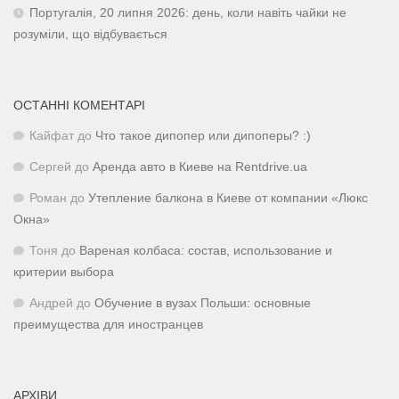
Португалія, 20 липня 2026: день, коли навіть чайки не
розуміли, що відбувається
ОСТАННІ КОМЕНТАРІ
Кайфат
до
Что такое дипопер или дипоперы? :)
Сергей
до
Аренда авто в Киеве на Rentdrive.ua
Роман
до
Утепление балкона в Киеве от компании «Люкс
Окна»
Тоня
до
Вареная колбаса: состав, использование и
критерии выбора
Андрей
до
Обучение в вузах Польши: основные
преимущества для иностранцев
АРХІВИ