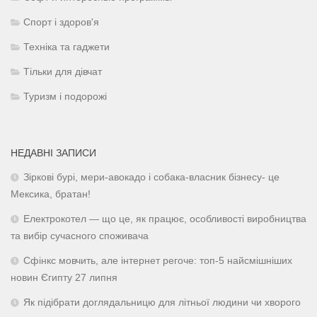
Спорт і здоров'я
Техніка та гаджети
Тільки для дівчат
Туризм і подорожі
НЕДАВНІ ЗАПИСИ
Зіркові бурі, мери-авокадо і собака-власник бізнесу- це
Мексика, братан!
Електрокотел — що це, як працює, особливості виробництва
та вибір сучасного споживача
Сфінкс мовчить, але інтернет регоче: топ-5 найсмішніших
новин Єгипту 27 липня
Як підібрати доглядальницю для літньої людини чи хворого