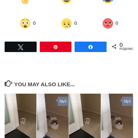
0
0
0
0
Tвітнути
Pin
Поділитися
ПОДІЛИСЬ
YOU MAY ALSO LIKE...
0
0