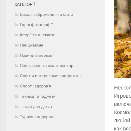
КАТЕГОРІЇ
Веселі зображення та фото
Гарні фотографії
Історії та анекдоти
Найцікавіше
Новини з мережі
Світ казино та азартних ігор
Софт и интересные программы
Спорт і здоров'я
Нескол
Игрово
Техніка та гаджети
включа
Тільки для дівчат
Космол
Туризм і подорожі
любой 
как вс