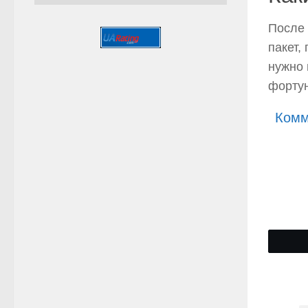
После 
пакет,
нужно 
фортун
Комм