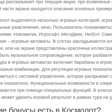
ца рассказывает про текущие акции, про возможные 
 части экрана находится описание основных преиму
олот выделяется несколько игровых категорий: игро
ьные развлечения, кено. Пользователь познакомитьс
иями: Новоматик, Игрософт, МегаДжек, НетЕнт. Сам
рия – игровые автоматы. В слотах закладываются и
и, или на экране представлены красочные иллюстра
быть музыкальное сопровождение, которое разбавл
ура в игровых автоматах включает барабаны и игро
шные комбинации. Для регуляции игровых показате
миться с системой управления, которая раскрывает
е показатели. Функциональные возможности в совр
ваются при помощи специальных функций. В класси
 может удвоить игровой результат в рамках тура на 
ие бонусы есть в Космолот?