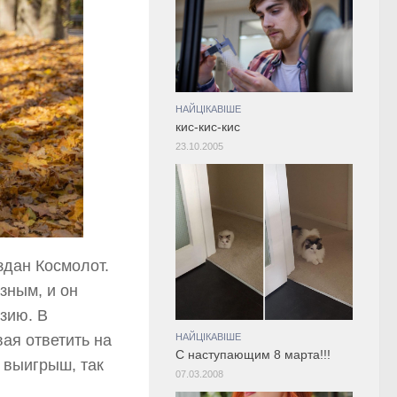
НАЙЦІКАВІШЕ
кис-кис-кис
23.10.2005
здан Космолот.
зным, и он
зию. В
ая ответить на
НАЙЦІКАВІШЕ
С наступающим 8 марта!!!
 выигрыш, так
07.03.2008