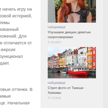
 начать игру на
ровой историей,
стемы
НАЙЦІКАВІШЕ
ированный
Улучшаем дикцию девятью
ложений. Для
скороговорками
е отличается от
27.02.2013
о-версия
 функционал
дает.
НАЙЦІКАВІШЕ
Стрит-фото от Такеши
овые оттенки. В
Хаякавы
димые
27.12.2018
це. Начальная