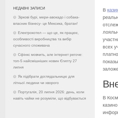
НЕДАВНІ ЗАПИСИ
В
кази
реальн
Зіркові бурі, мери-авокадо і собака-
власник бізнесу- це Мексика, братан!
отслеж
лояльн
Електрокотел — що це, як працює,
участн
особливості виробництва та вибір
сучасного споживача
всех у
платно
Сфінкс мовчить, але інтернет регоче:
топ-5 найсмішніших новин Єгипту 27
показы
липня
заложе
Як підібрати доглядальницю для
Вн
літньої людини чи хворого
Португалія, 20 липня 2026: день, коли
В Косм
навіть чайки не розуміли, що відбувається
казино
информ