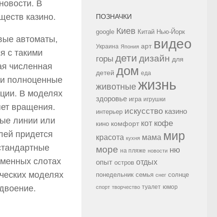
новости. В
ществ казино.
ПОЗНАЧКИ
Киев
google
Китай
Нью-Йорк
вые автоматы,
видео
арт
Украина
Япония
я с такими
дети
дизайн
горы
для
ая численная
дом
детей
еда
ли полноценные
жизнь
животные
ции. В моделях
здоровье
игра
игрушки
яет вращения.
искусство
казино
интерьер
вые линии или
кофе
кот
комфорт
кино
мир
лей придется
красота
мама
кухня
 стандартные
море
ню
на пляже
новости
еменных слотах
опыт
отдых
остров
ческих моделях
семья
солнце
понедельник
снег
туалет
юмор
удвоение.
спорт
творчество