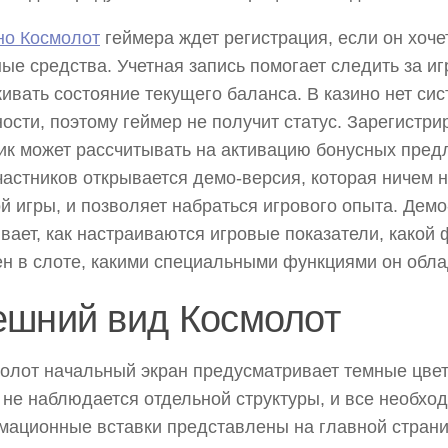
но Космолот
геймера ждет регистрация, если он хочет
ые средства. Учетная запись помогает следить за иг
ивать состояние текущего баланса. В казино нет си
ости, поэтому геймер не получит статус. Зарегистр
ик может рассчитывать на активацию бонусных пред
частников открывается демо-версия, которая ничем н
й игры, и позволяет набраться игрового опыта. Дем
вает, как настраиваются игровые показатели, какой
н в слоте, какими специальными функциями он обла
ешний вид Космолот
олот начальный экран предусматривает темные цвет
 не наблюдается отдельной структуры, и все необхо
ационные вставки представлены на главной страни