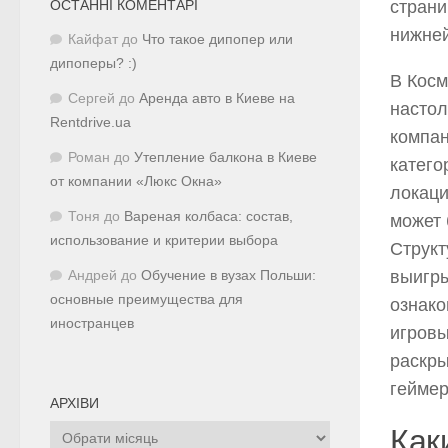
ОСТАННІ КОМЕНТАРІ
страни
нижней
Кайфат
до
Что такое дипопер или
дипоперы? :)
В Косм
Сергей
до
Аренда авто в Киеве на
настол
Rentdrive.ua
компан
Роман
до
Утепление балкона в Киеве
катего
от компании «Люкс Окна»
локаци
Тоня
до
Вареная колбаса: состав,
может 
использование и критерии выбора
Структ
выигры
Андрей
до
Обучение в вузах Польши:
основные преимущества для
ознако
иностранцев
игровы
раскры
геймер
АРХІВИ
Архіви
Как