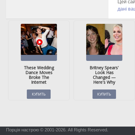
Цей сай
дані ва
Порція настрою © 2001-2026. All Rights Reserved.