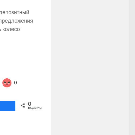
здепозитный
 предложения
ь колесо
0
Share on Twitter
0
ділитися
ПОДІЛИСЬ