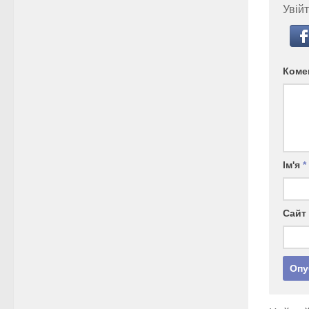
Увійт
Коме
Ім'я
*
Сайт