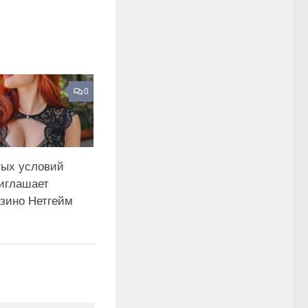
0
тых условий
риглашает
азино Нетгейм