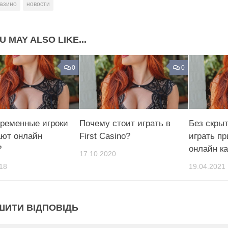
казино
новости
U MAY ALSO LIKE...
0
0
временные игроки
Почему стоит играть в
Без скры
ют онлайн
First Casino?
играть п
?
онлайн к
17.10.2020
18
19.04.2021
ШИТИ ВІДПОВІДЬ