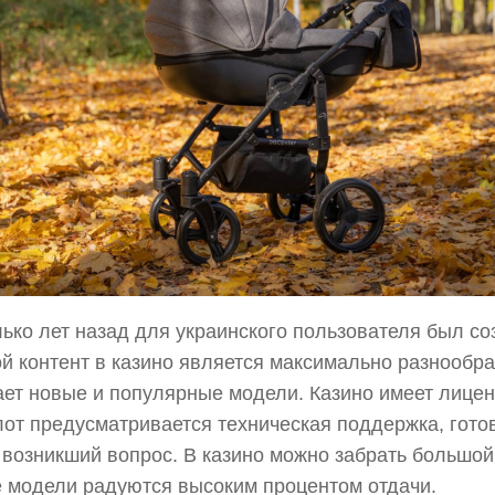
ько лет назад для украинского пользователя был со
й контент в казино является максимально разнообра
ет новые и популярные модели. Казино имеет лицен
от предусматривается техническая поддержка, готов
возникший вопрос. В казино можно забрать большой
е модели радуются высоким процентом отдачи.