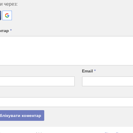
и через:
нтар
*
Email
*