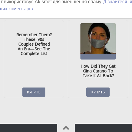
т використовує Akismet для зменшення спаму.
Дізнайтеся, 
ших коментарів.