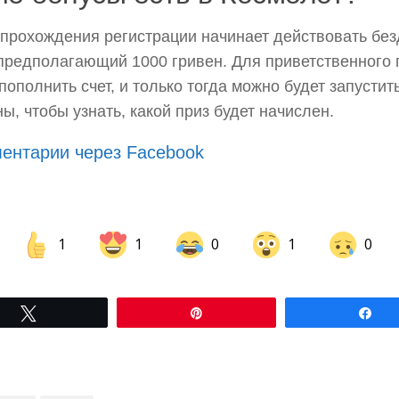
прохождения регистрации начинает действовать бе
 предполагающий 1000 гривен. Для приветственного
пополнить счет, и только тогда можно будет запустит
ы, чтобы узнать, какой приз будет начислен.
ентарии через Facebook
1
1
0
1
0
Share on Facebook
Share on LinkedIn
Tвітнути
Pin
По
Share on Pinterest