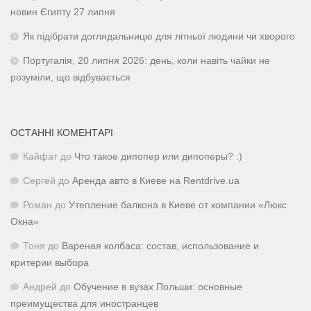
новин Єгипту 27 липня
Як підібрати доглядальницю для літньої людини чи хворого
Португалія, 20 липня 2026: день, коли навіть чайки не
розуміли, що відбувається
ОСТАННІ КОМЕНТАРІ
Кайфат
до
Что такое дипопер или дипоперы? :)
Сергей
до
Аренда авто в Киеве на Rentdrive.ua
Роман
до
Утепление балкона в Киеве от компании «Люкс
Окна»
Тоня
до
Вареная колбаса: состав, использование и
критерии выбора
Андрей
до
Обучение в вузах Польши: основные
преимущества для иностранцев