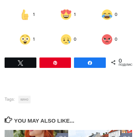
1
1
0
1
0
0
0
Tвітнути
Pin
Поділитися
ПОДІЛИСЬ
Tags:
кино
YOU MAY ALSO LIKE...