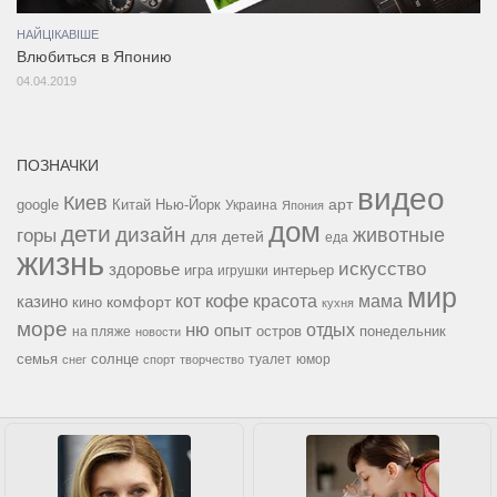
НАЙЦІКАВІШЕ
Влюбиться в Японию
04.04.2019
ПОЗНАЧКИ
видео
Киев
google
Китай
Нью-Йорк
арт
Украина
Япония
дом
дети
дизайн
горы
животные
для детей
еда
жизнь
искусство
здоровье
игра
игрушки
интерьер
мир
кофе
красота
мама
кот
казино
комфорт
кино
кухня
море
ню
опыт
отдых
остров
на пляже
понедельник
новости
семья
солнце
туалет
юмор
снег
спорт
творчество