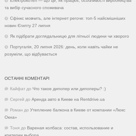
Електрокотел — що це, як працює, особливості виробництва
та вибір сучасного споживача
Сфінкс мовчить, але інтернет регоче: топ-5 найсмішніших
новин Єгипту 27 липня
Як підібрати доглядальницю для літньої людини чи хворого
Португалія, 20 липня 2026: день, коли навіть чайки не
розуміли, що відбувається
ОСТАННІ КОМЕНТАРІ
Кайфат
до
Что такое дипопер или дипоперы? :)
Сергей
до
Аренда авто в Киеве на Rentdrive.ua
Роман
до
Утепление балкона в Киеве от компании «Люкс
Окна»
Тоня
до
Вареная колбаса: состав, использование и
критерии выбора