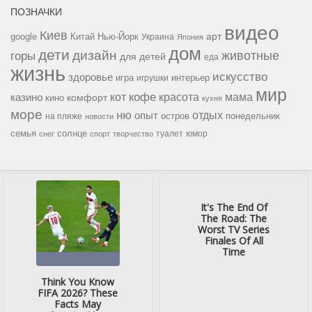
ПОЗНАЧКИ
видео
Киев
google
Китай
Нью-Йорк
арт
Украина
Япония
дом
дети
дизайн
горы
животные
для детей
еда
жизнь
искусство
здоровье
игра
игрушки
интерьер
мир
кофе
красота
мама
кот
казино
комфорт
кино
кухня
море
ню
опыт
отдых
остров
на пляже
понедельник
новости
семья
солнце
туалет
юмор
снег
спорт
творчество