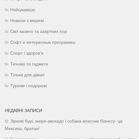
Найцікавіше
Новини з мережі
Світ казино та азартних ігор
Софт и интересные программы
Спорт і здоров'я
Техніка та гаджети
Тільки для дівчат
Туризм і подорожі
НЕДАВНІ ЗАПИСИ
Зіркові бурі, мери-авокадо і собака-власник бізнесу- це
Мексика, братан!