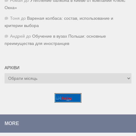
Роман
до
Утепление балкона в Киеве от компании «Люкс
Окна»
Тоня
до
Вареная колбаса: состав, использование и
критерии выбора
Андрей
до
Обучение в вузах Польши: основные
преимущества для иностранцев
АРХІВИ
Архіви
MORE