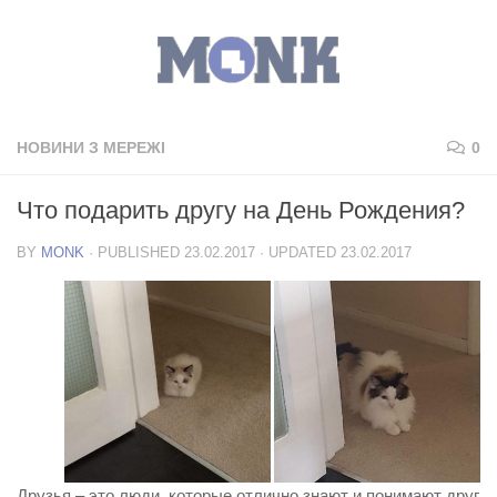
НОВИНИ З МЕРЕЖІ
0
Что подарить другу на День Рождения?
BY
MONK
· PUBLISHED
23.02.2017
· UPDATED
23.02.2017
Друзья – это люди, которые отлично знают и понимают друг