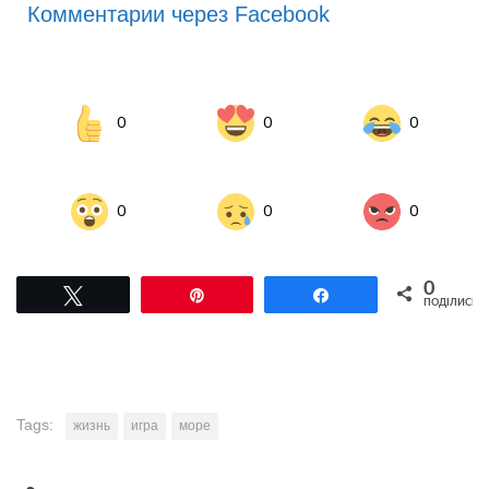
Комментарии через Facebook
0
0
0
0
0
0
0
Tвітнути
Pin
Поділитися
ПОДІЛИСЬ
Tags:
жизнь
игра
море