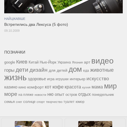
НАЙЦІКАВІШЕ
Встретились два Лексуса (5 фото)
09.10.2009
ПОЗНАЧКИ
видео
Киев
google
Китай
Нью-Йорк
арт
Украина
Япония
дом
дети
дизайн
горы
животные
для детей
еда
жизнь
искусство
здоровье
игра
игрушки
интерьер
мир
кофе
красота
мама
кот
казино
комфорт
кино
кухня
море
ню
опыт
отдых
остров
на пляже
понедельник
новости
семья
солнце
туалет
юмор
снег
спорт
творчество