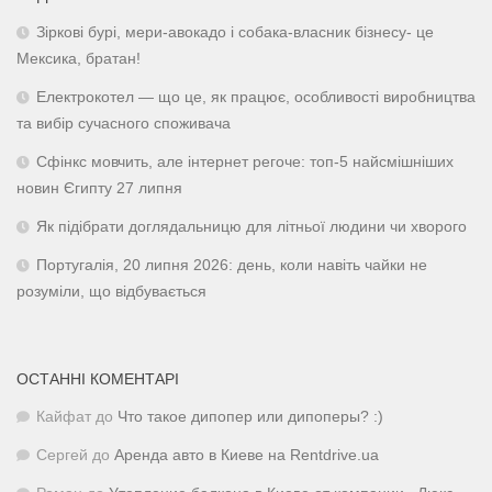
Зіркові бурі, мери-авокадо і собака-власник бізнесу- це
Мексика, братан!
Електрокотел — що це, як працює, особливості виробництва
та вибір сучасного споживача
Сфінкс мовчить, але інтернет регоче: топ-5 найсмішніших
новин Єгипту 27 липня
Як підібрати доглядальницю для літньої людини чи хворого
Португалія, 20 липня 2026: день, коли навіть чайки не
розуміли, що відбувається
ОСТАННІ КОМЕНТАРІ
Кайфат
до
Что такое дипопер или дипоперы? :)
Сергей
до
Аренда авто в Киеве на Rentdrive.ua