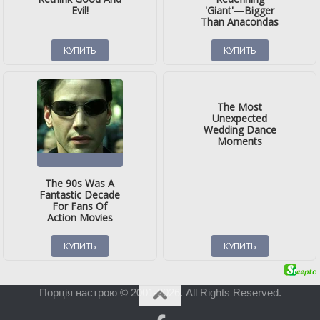
Порція настрою © 2001-2026. All Rights Reserved.