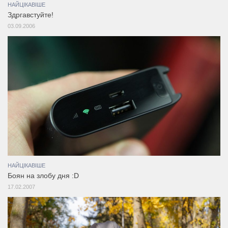
НАЙЦІКАВІШЕ
Здргавстуйте!
03.09.2006
НАЙЦІКАВІШЕ
Боян на злобу дня :D
17.02.2007