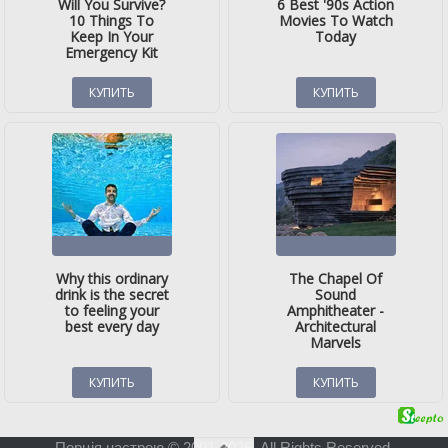
Порція настрою © 2001-2026. All Rights Reserved.