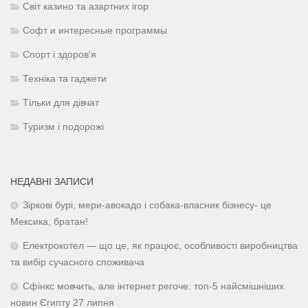
Світ казино та азартних ігор
Софт и интересные программы
Спорт і здоров'я
Техніка та гаджети
Тільки для дівчат
Туризм і подорожі
НЕДАВНІ ЗАПИСИ
Зіркові бурі, мери-авокадо і собака-власник бізнесу- це
Мексика, братан!
Електрокотел — що це, як працює, особливості виробництва
та вибір сучасного споживача
Сфінкс мовчить, але інтернет регоче: топ-5 найсмішніших
новин Єгипту 27 липня