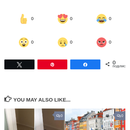
0
0
0
0
0
0
0
Tвітнути
Pin
Поділитися
ПОДІЛИСЬ
YOU MAY ALSO LIKE...
0
0