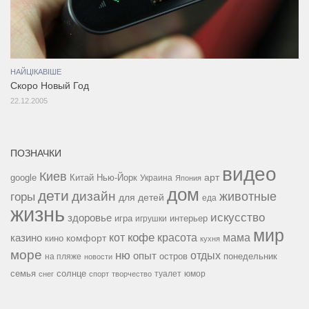
НАЙЦІКАВІШЕ
Скоро Новый Год
22.12.2005
ПОЗНАЧКИ
видео
Киев
google
Китай
Нью-Йорк
арт
Украина
Япония
дом
дети
дизайн
горы
животные
для детей
еда
жизнь
искусство
здоровье
игра
игрушки
интерьер
мир
кофе
красота
мама
кот
казино
комфорт
кино
кухня
море
ню
опыт
отдых
остров
на пляже
понедельник
новости
семья
солнце
туалет
юмор
снег
спорт
творчество