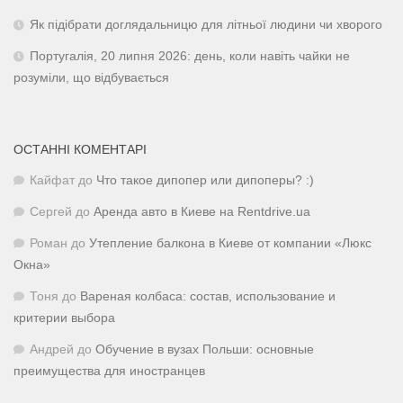
Як підібрати доглядальницю для літньої людини чи хворого
Португалія, 20 липня 2026: день, коли навіть чайки не
розуміли, що відбувається
ОСТАННІ КОМЕНТАРІ
Кайфат
до
Что такое дипопер или дипоперы? :)
Сергей
до
Аренда авто в Киеве на Rentdrive.ua
Роман
до
Утепление балкона в Киеве от компании «Люкс
Окна»
Тоня
до
Вареная колбаса: состав, использование и
критерии выбора
Андрей
до
Обучение в вузах Польши: основные
преимущества для иностранцев