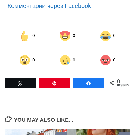
Комментарии через Facebook
0
0
0
0
0
0
0
Tвітнути
Pin
Поділитися
ПОДІЛИСЬ
YOU MAY ALSO LIKE...