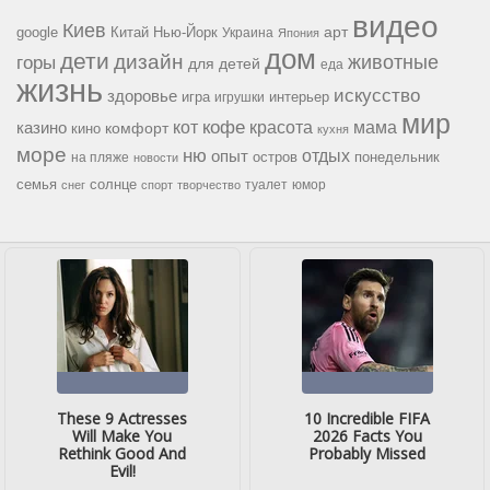
видео
Киев
google
Китай
Нью-Йорк
арт
Украина
Япония
дом
дети
дизайн
горы
животные
для детей
еда
жизнь
искусство
здоровье
игра
игрушки
интерьер
мир
кофе
красота
мама
кот
казино
комфорт
кино
кухня
море
ню
опыт
отдых
остров
на пляже
понедельник
новости
семья
солнце
туалет
юмор
снег
спорт
творчество