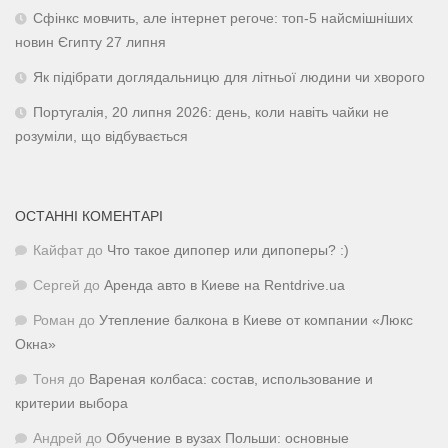
Сфінкс мовчить, але інтернет регоче: топ-5 найсмішніших
новин Єгипту 27 липня
Як підібрати доглядальницю для літньої людини чи хворого
Португалія, 20 липня 2026: день, коли навіть чайки не
розуміли, що відбувається
ОСТАННІ КОМЕНТАРІ
Кайфат
до
Что такое дипопер или дипоперы? :)
Сергей
до
Аренда авто в Киеве на Rentdrive.ua
Роман
до
Утепление балкона в Киеве от компании «Люкс
Окна»
Тоня
до
Вареная колбаса: состав, использование и
критерии выбора
Андрей
до
Обучение в вузах Польши: основные