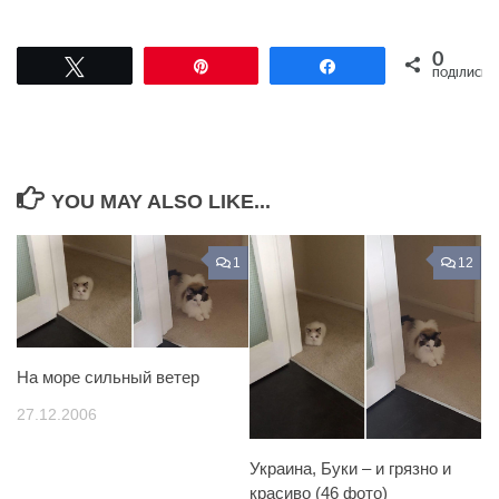
0
Tвітнути
Pin
Поділитися
ПОДІЛИСЬ
YOU MAY ALSO LIKE...
1
12
На море сильный ветер
27.12.2006
Украина, Буки – и грязно и
красиво (46 фото)