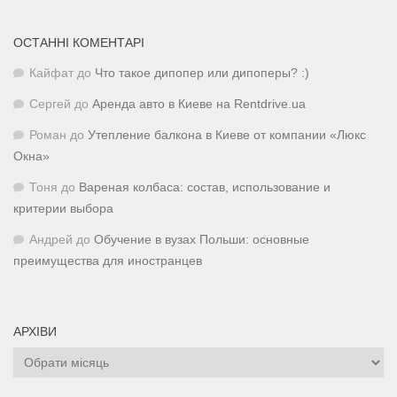
ОСТАННІ КОМЕНТАРІ
Кайфат
до
Что такое дипопер или дипоперы? :)
Сергей
до
Аренда авто в Киеве на Rentdrive.ua
Роман
до
Утепление балкона в Киеве от компании «Люкс
Окна»
Тоня
до
Вареная колбаса: состав, использование и
критерии выбора
Андрей
до
Обучение в вузах Польши: основные
преимущества для иностранцев
АРХІВИ
Архіви