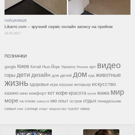
НАЙЦІКАВІШЕ
Likarni.com – зручний сервіс онлайн запису на прийом
24.04.2017
ПОЗНАЧКИ
видео
Киев
google
Китай
Нью-Йорк
арт
Украина
Япония
дом
дети
дизайн
горы
животные
для детей
еда
жизнь
искусство
здоровье
игра
игрушки
интерьер
мир
кофе
красота
мама
кот
казино
комфорт
кино
кухня
море
ню
опыт
отдых
остров
на пляже
понедельник
новости
семья
солнце
туалет
юмор
снег
спорт
творчество