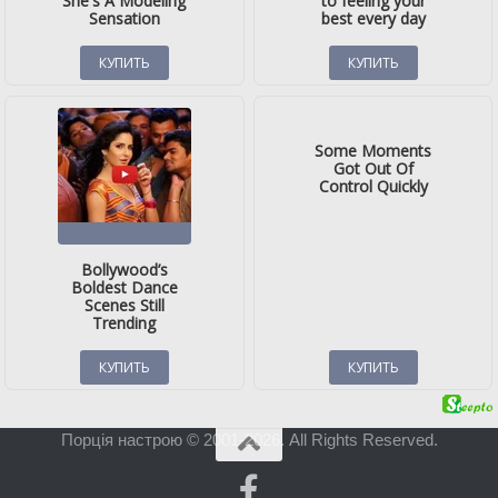
Порція настрою © 2001-2026. All Rights Reserved.