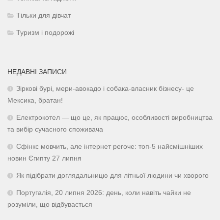
Тільки для дівчат
Туризм і подорожі
НЕДАВНІ ЗАПИСИ
Зіркові бурі, мери-авокадо і собака-власник бізнесу- це
Мексика, братан!
Електрокотел — що це, як працює, особливості виробництва
та вибір сучасного споживача
Сфінкс мовчить, але інтернет регоче: топ-5 найсмішніших
новин Єгипту 27 липня
Як підібрати доглядальницю для літньої людини чи хворого
Португалія, 20 липня 2026: день, коли навіть чайки не
розуміли, що відбувається