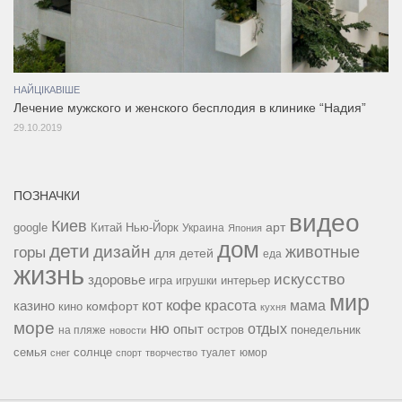
НАЙЦІКАВІШЕ
Лечение мужского и женского бесплодия в клинике “Надия”
29.10.2019
ПОЗНАЧКИ
видео
Киев
google
Китай
Нью-Йорк
арт
Украина
Япония
дом
дети
дизайн
горы
животные
для детей
еда
жизнь
искусство
здоровье
игра
игрушки
интерьер
мир
кофе
красота
мама
кот
казино
комфорт
кино
кухня
море
ню
опыт
отдых
остров
на пляже
понедельник
новости
семья
солнце
туалет
юмор
снег
спорт
творчество