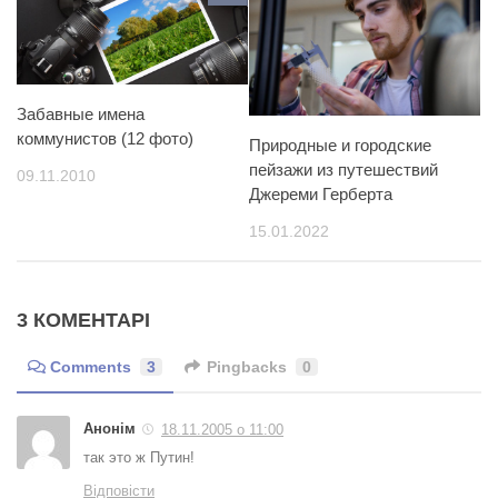
Забавные имена
коммунистов (12 фото)
Природные и городские
пейзажи из путешествий
09.11.2010
Джереми Герберта
15.01.2022
3 КОМЕНТАРІ
Comments
3
Pingbacks
0
Анонім
18.11.2005 о 11:00
так это ж Путин!
Відповісти