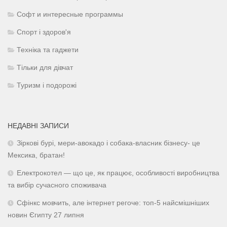
Софт и интересные программы
Спорт і здоров'я
Техніка та гаджети
Тільки для дівчат
Туризм і подорожі
НЕДАВНІ ЗАПИСИ
Зіркові бурі, мери-авокадо і собака-власник бізнесу- це
Мексика, братан!
Електрокотел — що це, як працює, особливості виробництва
та вибір сучасного споживача
Сфінкс мовчить, але інтернет регоче: топ-5 найсмішніших
новин Єгипту 27 липня