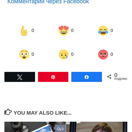
Комментарии через Facebook
0
0
0
0
0
0
0
Tвітнути
Pin
Поділитися
ПОДІЛИСЬ
YOU MAY ALSO LIKE...
0