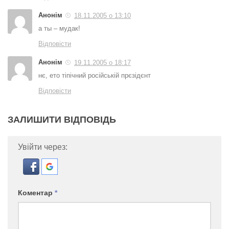
Анонім
18.11.2005 о 13:10
а ты – мудак!
Відповісти
Анонім
19.11.2005 о 18:17
нє, ето тіпічний російській прєзідєнт
Відповісти
ЗАЛИШИТИ ВІДПОВІДЬ
Увійти через:
Коментар
*