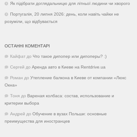
Як підібрати доглядальницю для літньої людини чи хворого
Португалія, 20 липня 2026: день, коли навіть чайки не
розуміли, що відбувається
ОСТАННІ КОМЕНТАРІ
Кайфат
до
Что такое дипопер или дипоперы? :)
Сергей
до
Аренда авто в Киеве на Rentdrive.ua
Роман
до
Утепление балкона в Киеве от компании «Люкс
Окна»
Тоня
до
Вареная колбаса: состав, использование и
критерии выбора
Андрей
до
Обучение в вузах Польши: основные
преимущества для иностранцев