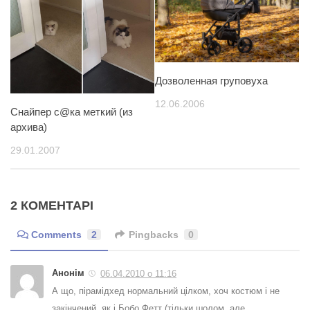
Дозволенная груповуха
12.06.2006
Снайпер с@ка меткий (из
архива)
29.01.2007
2 КОМЕНТАРІ
Comments
2
Pingbacks
0
Анонім
06.04.2010 о 11:16
А що, пірамідхед нормальний цілком, хоч костюм і не
закінчений, як і Бобо Фетт (тільки шолом, але