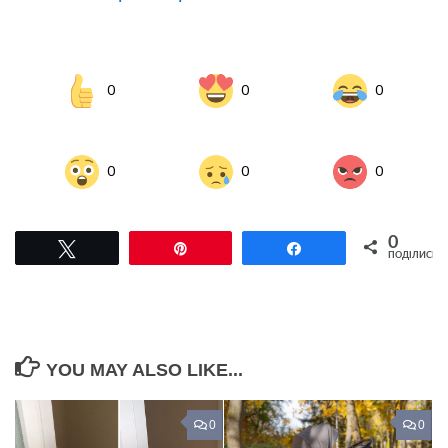
0
0
0
0
0
0
0
Tвітнути
Pin
Поділитися
ПОДІЛИСЬ
YOU MAY ALSO LIKE...
0
0