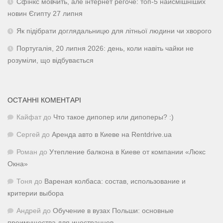
Сфінкс мовчить, але інтернет регоче: топ-5 найсмішніших
новин Єгипту 27 липня
Як підібрати доглядальницю для літньої людини чи хворого
Португалія, 20 липня 2026: день, коли навіть чайки не
розуміли, що відбувається
ОСТАННІ КОМЕНТАРІ
Кайфат
до
Что такое дипопер или дипоперы? :)
Сергей
до
Аренда авто в Киеве на Rentdrive.ua
Роман
до
Утепление балкона в Киеве от компании «Люкс
Окна»
Тоня
до
Вареная колбаса: состав, использование и
критерии выбора
Андрей
до
Обучение в вузах Польши: основные
преимущества для иностранцев