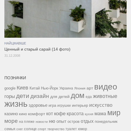
НАЙЦІКАВІШЕ
Ценный и старый сарай (14 фото)
31.12.2008
ПОЗНАЧКИ
видео
Киев
google
Китай
Нью-Йорк
арт
Украина
Япония
дом
дети
дизайн
горы
животные
для детей
еда
жизнь
искусство
здоровье
игра
игрушки
интерьер
мир
кофе
красота
мама
кот
казино
комфорт
кино
кухня
море
ню
опыт
отдых
остров
на пляже
понедельник
новости
семья
солнце
туалет
юмор
снег
спорт
творчество