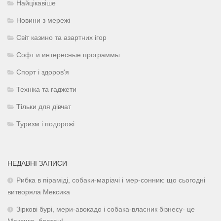
Найцікавіше
Новини з мережі
Світ казино та азартних ігор
Софт и интересные программы
Спорт і здоров'я
Техніка та гаджети
Тільки для дівчат
Туризм і подорожі
НЕДАВНІ ЗАПИСИ
Рибка в піраміді, собаки-маріачі і мер-сонник: що сьогодні
витворяла Мексика
Зіркові бурі, мери-авокадо і собака-власник бізнесу- це