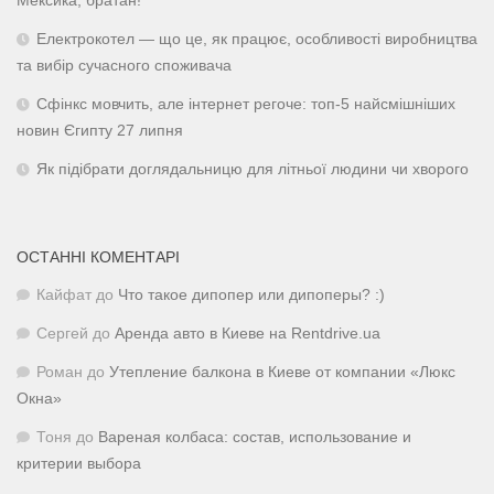
Мексика, братан!
Електрокотел — що це, як працює, особливості виробництва
та вибір сучасного споживача
Сфінкс мовчить, але інтернет регоче: топ-5 найсмішніших
новин Єгипту 27 липня
Як підібрати доглядальницю для літньої людини чи хворого
ОСТАННІ КОМЕНТАРІ
Кайфат
до
Что такое дипопер или дипоперы? :)
Сергей
до
Аренда авто в Киеве на Rentdrive.ua
Роман
до
Утепление балкона в Киеве от компании «Люкс
Окна»
Тоня
до
Вареная колбаса: состав, использование и
критерии выбора