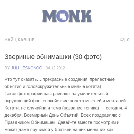
НАЙЦІКАВІШЕ
0
Звериные обнимашки (30 фото)
BY
JULI LESKONOG
·
04.12.2012
Что тут сказать… прекрасные создания, прелестные
объятия и головокружительные милые котята)
Такие фотографии настраивают на умилительный
окружающий фон, спокойствие полета мыслей и мечтаний.
Кстати, не случайна и тема (название топика) — сегодня, 4
декабря, Всемирный День Объятий. Всех поздравляю с
Праздником Обнимашек. Давай-те вместе посмотрим и
может даже поучимся у братьев наших меньших как