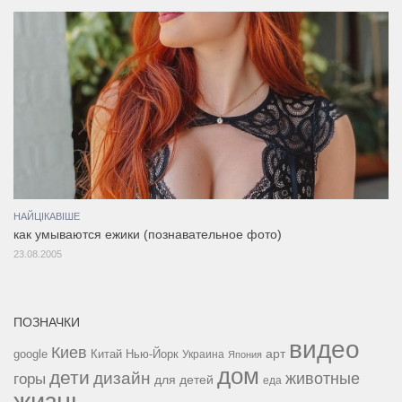
НАЙЦІКАВІШЕ
как умываются ежики (познавательное фото)
23.08.2005
ПОЗНАЧКИ
видео
Киев
google
Китай
Нью-Йорк
арт
Украина
Япония
дом
дети
дизайн
горы
животные
для детей
еда
жизнь