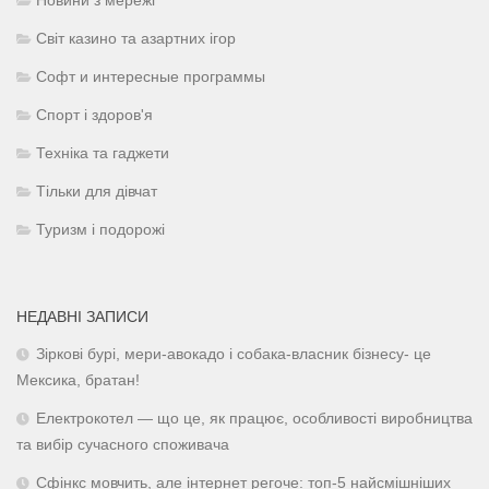
Новини з мережі
Світ казино та азартних ігор
Софт и интересные программы
Спорт і здоров'я
Техніка та гаджети
Тільки для дівчат
Туризм і подорожі
НЕДАВНІ ЗАПИСИ
Зіркові бурі, мери-авокадо і собака-власник бізнесу- це
Мексика, братан!
Електрокотел — що це, як працює, особливості виробництва
та вибір сучасного споживача
Сфінкс мовчить, але інтернет регоче: топ-5 найсмішніших