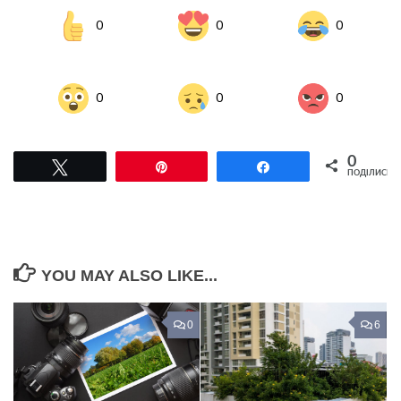
0
0
0
0
0
0
0
Tвітнути
Pin
Поділитися
ПОДІЛИСЬ
YOU MAY ALSO LIKE...
0
6