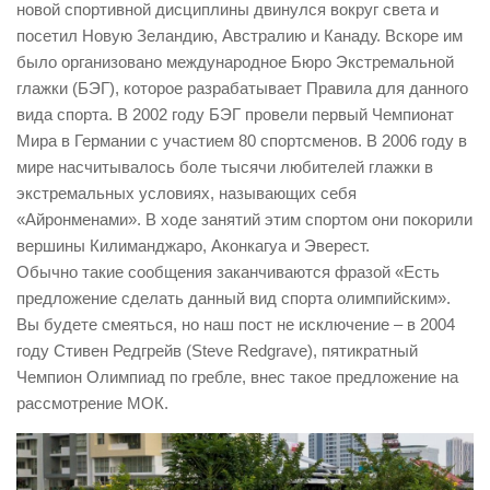
новой спортивной дисциплины двинулся вокруг света и
посетил Новую Зеландию, Австралию и Канаду. Вскоре им
было организовано международное Бюро Экстремальной
глажки (БЭГ), которое разрабатывает Правила для данного
вида спорта. В 2002 году БЭГ провели первый Чемпионат
Мира в Германии с участием 80 спортсменов. В 2006 году в
мире насчитывалось боле тысячи любителей глажки в
экстремальных условиях, называющих себя
«Айронменами». В ходе занятий этим спортом они покорили
вершины Килиманджаро, Аконкагуа и Эверест.
Обычно такие сообщения заканчиваются фразой «Есть
предложение сделать данный вид спорта олимпийским».
Вы будете смеяться, но наш пост не исключение – в 2004
году Стивен Редгрейв (Steve Redgrave), пятикратный
Чемпион Олимпиад по гребле, внес такое предложение на
рассмотрение МОК.