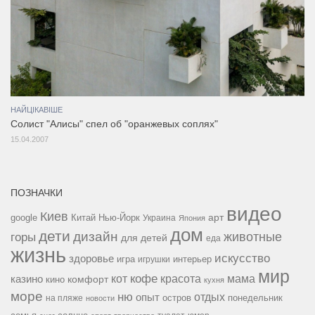
НАЙЦІКАВІШЕ
Солист "Алисы" спел об "оранжевых соплях"
15.04.2007
ПОЗНАЧКИ
видео
Киев
google
Китай
Нью-Йорк
арт
Украина
Япония
дом
дети
дизайн
горы
животные
для детей
еда
жизнь
искусство
здоровье
игра
игрушки
интерьер
мир
кофе
красота
мама
кот
казино
комфорт
кино
кухня
море
ню
опыт
отдых
остров
на пляже
понедельник
новости