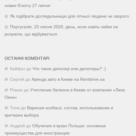
новин Єгипту 27 липня
Як підібрати доглядальницю для літньої людини чи хворого
Португалія, 20 липня 2026: день, коли навіть чайки не
розуміли, що відбувається
ОСТАННІ КОМЕНТАРІ
Кайфат
до
Что такое дипопер или дипоперы? :)
Сергей
до
Аренда авто в Киеве на Rentdrive.ua
Роман
до
Утепление балкона в Киеве от компании «Люкс
Окна»
Тоня
до
Вареная колбаса: состав, использование и
критерии выбора
Андрей
до
Обучение в вузах Польши: основные
преимущества для иностранцев