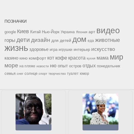
ПОЗНАЧКИ
видео
Киев
google
Китай
Нью-Йорк
арт
Украина
Япония
дом
дети
дизайн
горы
животные
для детей
еда
жизнь
искусство
здоровье
игра
игрушки
интерьер
мир
кофе
красота
мама
кот
казино
комфорт
кино
кухня
море
ню
опыт
отдых
остров
на пляже
понедельник
новости
семья
солнце
туалет
юмор
снег
спорт
творчество