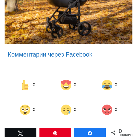
Комментарии через Facebook
0
0
0
0
0
0
0
Tвітнути
Pin
Поділитися
ПОДІЛИСЬ