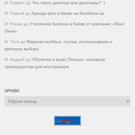
Кайфат
до
Что такое дипопер или дипоперы? :)
Сергей
до
Аренда авто в Киеве на Rentdrive.ua
Роман
до
Утепление балкона в Киеве от компании «Люкс
Окна»
Тоня
до
Вареная колбаса: состав, использование и
критерии выбора
Андрей
до
Обучение в вузах Польши: основные
преимущества для иностранцев
АРХІВИ
Архіви