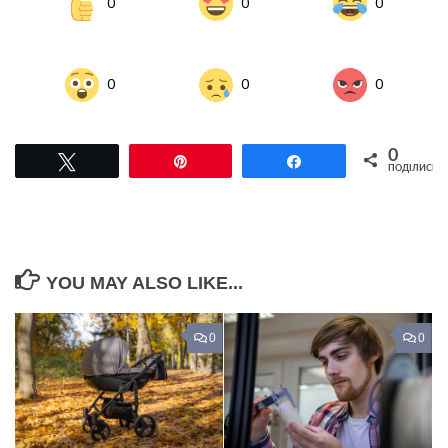
0
0
0
0
0
0
0
Tвітнути
Pin
Поділитися
ПОДІЛИСЬ
YOU MAY ALSO LIKE...
0
0