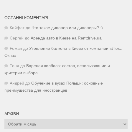
ОСТАННІ КОМЕНТАРІ
Кайфат
до
Что такое дипопер или дипоперы? :)
Сергей
до
Аренда авто в Киеве на Rentdrive.ua
Роман
до
Утепление балкона в Киеве от компании «Люкс
Окна»
Тоня
до
Вареная колбаса: состав, использование и
критерии выбора
Андрей
до
Обучение в вузах Польши: основные
преимущества для иностранцев
АРХІВИ
Архіви