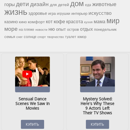
дом
дети
дизайн
горы
животные
для детей
еда
жизнь
искусство
здоровье
игра
игрушки
интерьер
мир
кофе
красота
мама
кот
казино
комфорт
кино
кухня
море
ню
опыт
отдых
остров
на пляже
понедельник
новости
семья
солнце
туалет
юмор
снег
спорт
творчество