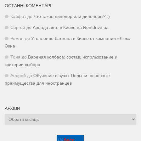
ОСТАННІ КОМЕНТАРІ
Кайфат
до
Что такое дипопер или дипоперы? :)
Сергей
до
Аренда авто в Киеве на Rentdrive.ua
Роман
до
Утепление балкона в Киеве от компании «Люкс
Окна»
Тоня
до
Вареная колбаса: состав, использование и
критерии выбора
Андрей
до
Обучение в вузах Польши: основные
преимущества для иностранцев
АРХІВИ
Архіви