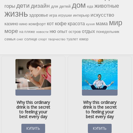
дом
дети
дизайн
горы
животные
для детей
еда
жизнь
искусство
здоровье
игра
игрушки
интерьер
мир
кофе
красота
мама
кот
казино
комфорт
кино
кухня
море
ню
опыт
отдых
остров
на пляже
понедельник
новости
семья
солнце
туалет
юмор
снег
спорт
творчество