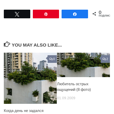
0
Tвітнути
Pin
Поділитися
ПОДІЛИСЬ
YOU MAY ALSO LIKE...
0
2
Любитель острых
ощущений (8 фото)
01.09.2009
Когда день не задался