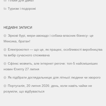
Тільки для дівчат
Туризм і подорожі
НЕДАВНІ ЗАПИСИ
Зіркові бурі, мери-авокадо і собака-власник бізнесу- це
Мексика, братан!
Електрокотел — що це, як працює, особливості виробництва
та вибір сучасного споживача
Сфінкс мовчить, але інтернет регоче: топ-5 найсмішніших
новин Єгипту 27 липня
Як підібрати доглядальницю для літньої людини чи хворого
Португалія, 20 липня 2026: день, коли навіть чайки не
розуміли, що відбувається