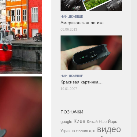
НАЙЦІКАВІШЕ
Американская логика
05.06.2013
НАЙЦІКАВІШЕ
Красивая картинка…
19.01.2007
ПОЗНАЧКИ
Киев
google
Китай
Нью-Йорк
видео
арт
Украина
Япония