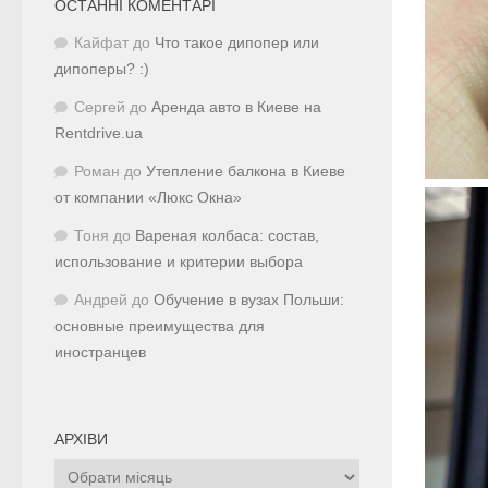
ОСТАННІ КОМЕНТАРІ
Кайфат
до
Что такое дипопер или
дипоперы? :)
Сергей
до
Аренда авто в Киеве на
Rentdrive.ua
Роман
до
Утепление балкона в Киеве
от компании «Люкс Окна»
Тоня
до
Вареная колбаса: состав,
использование и критерии выбора
Андрей
до
Обучение в вузах Польши:
основные преимущества для
иностранцев
АРХІВИ
Архіви