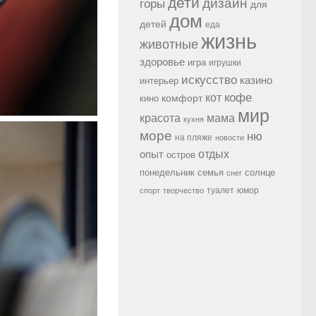
дети
дизайн
горы
для
дом
детей
еда
жизнь
животные
здоровье
игра
игрушки
искусство
казино
интерьер
кофе
кот
комфорт
кино
мир
красота
мама
кухня
море
ню
на пляже
новости
опыт
отдых
остров
семья
солнце
понедельник
снег
туалет
юмор
спорт
творчество