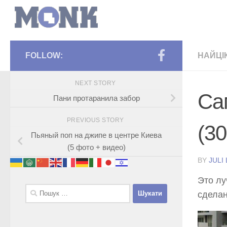
FOLLOW:
НАЙЦІ
NEXT STORY
Са
Пани протаранила забор
PREVIOUS STORY
(3
Пьяный поп на джипе в центре Киева
(5 фото + видео)
BY
JULI
Это лу
Пошук:
сделан