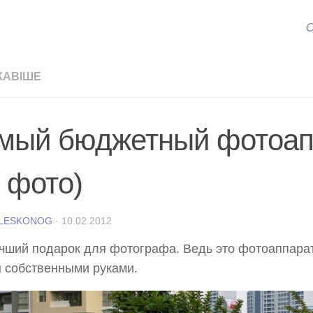
С
КАВІШЕ
мый бюджетный фотоап
0 фото)
 LESKONOG
·
10.02.2012
чший подарок для фотографа. Ведь это фотоаппарат
 собственными руками.