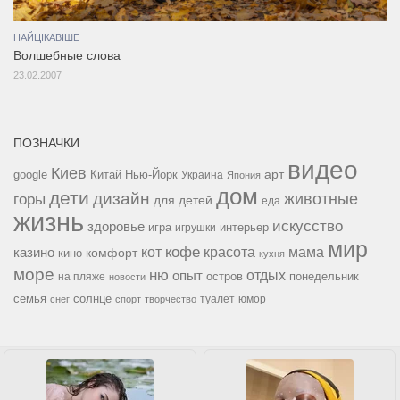
НАЙЦІКАВІШЕ
Волшебные слова
23.02.2007
ПОЗНАЧКИ
видео
Киев
google
Китай
Нью-Йорк
арт
Украина
Япония
дом
дети
дизайн
горы
животные
для детей
еда
жизнь
искусство
здоровье
игра
игрушки
интерьер
мир
кофе
красота
мама
кот
казино
комфорт
кино
кухня
море
ню
опыт
отдых
остров
на пляже
понедельник
новости
семья
солнце
туалет
юмор
снег
спорт
творчество