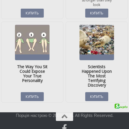
Порція настрою © 2001-2026. All Rights Reserved.