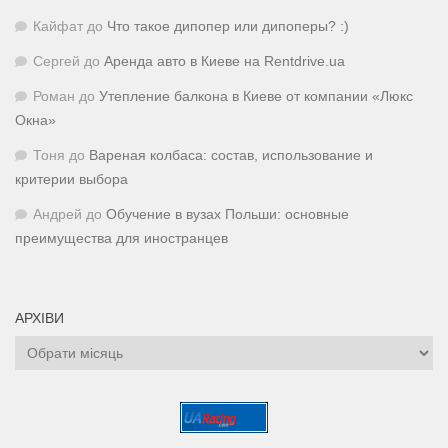
Кайфат
до
Что такое дипопер или дипоперы? :)
Сергей
до
Аренда авто в Киеве на Rentdrive.ua
Роман
до
Утепление балкона в Киеве от компании «Люкс
Окна»
Тоня
до
Вареная колбаса: состав, использование и
критерии выбора
Андрей
до
Обучение в вузах Польши: основные
преимущества для иностранцев
АРХІВИ
Архіви