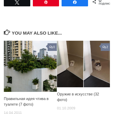
0
Tвітнути
Pin
Поділитися
ПОДІЛИСЬ
YOU MAY ALSO LIKE...
0
2
Оружие в искусстве (32
Правильная идея чтива в
фото)
туалете (7 фото)
01.10.2009
14.04.2011