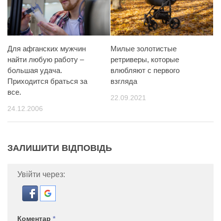
Для афганских мужчин
Милые золотистые
найти любую работу –
ретриверы, которые
большая удача.
влюбляют с первого
Приходится браться за
взгляда
все.
22.09.2021
24.12.2006
ЗАЛИШИТИ ВІДПОВІДЬ
Увійти через:
Коментар
*