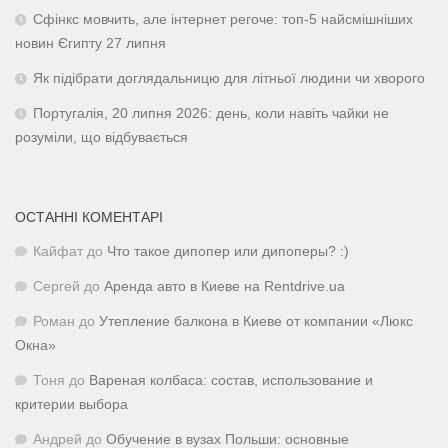
Сфінкс мовчить, але інтернет регоче: топ-5 найсмішніших
новин Єгипту 27 липня
Як підібрати доглядальницю для літньої людини чи хворого
Португалія, 20 липня 2026: день, коли навіть чайки не
розуміли, що відбувається
ОСТАННІ КОМЕНТАРІ
Кайфат
до
Что такое дипопер или дипоперы? :)
Сергей
до
Аренда авто в Киеве на Rentdrive.ua
Роман
до
Утепление балкона в Киеве от компании «Люкс
Окна»
Тоня
до
Вареная колбаса: состав, использование и
критерии выбора
Андрей
до
Обучение в вузах Польши: основные