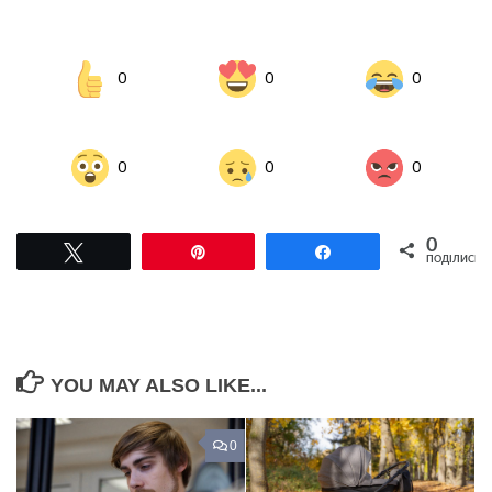
0
0
0
0
0
0
0
Tвітнути
Pin
Поділитися
ПОДІЛИСЬ
YOU MAY ALSO LIKE...
0