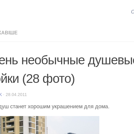
С
КАВІШЕ
ень необычные душевы
йки (28 фото)
K
·
28.04.2011
душ станет хорошим украшением для дома.