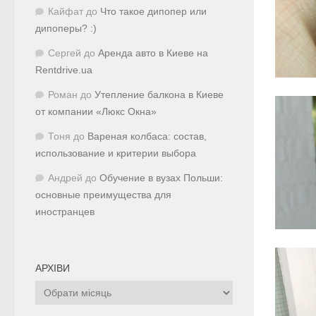
Кайфат
до
Что такое дипопер или
дипоперы? :)
Сергей
до
Аренда авто в Киеве на
Rentdrive.ua
Роман
до
Утепление балкона в Киеве
от компании «Люкс Окна»
Тоня
до
Вареная колбаса: состав,
использование и критерии выбора
Андрей
до
Обучение в вузах Польши:
основные преимущества для
иностранцев
АРХІВИ
Архіви