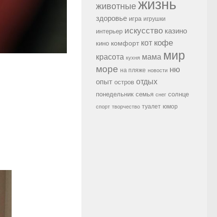
жизнь
животные
здоровье
игра
игрушки
искусство
казино
интерьер
кофе
кот
комфорт
кино
мир
красота
мама
кухня
море
ню
на пляже
новости
опыт
отдых
остров
семья
солнце
понедельник
снег
туалет
юмор
спорт
творчество