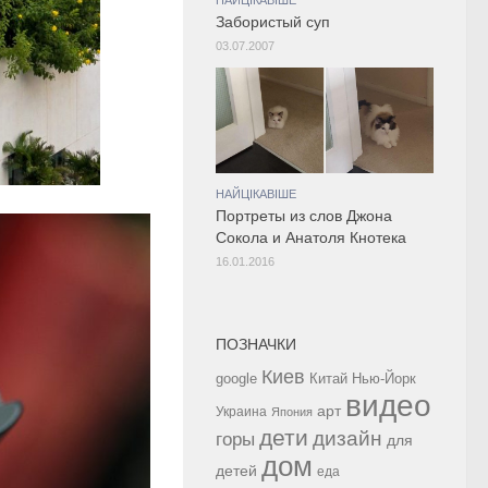
Забористый суп
03.07.2007
НАЙЦІКАВІШЕ
Портреты из слов Джона
Сокола и Анатоля Кнотека
16.01.2016
ПОЗНАЧКИ
Киев
google
Китай
Нью-Йорк
видео
арт
Украина
Япония
дети
дизайн
горы
для
дом
детей
еда