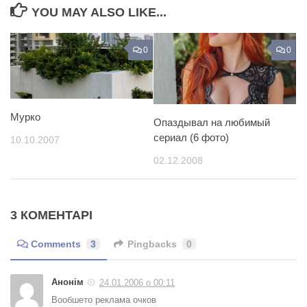
YOU MAY ALSO LIKE...
0
0
Мурко
Опаздывал на любимый
сериал (6 фото)
10.10.2007
02.12.2008
3 КОМЕНТАРІ
Comments
3
Pingbacks
0
Анонім
24.01.2006 о 00:11
Вообшето реклама очков