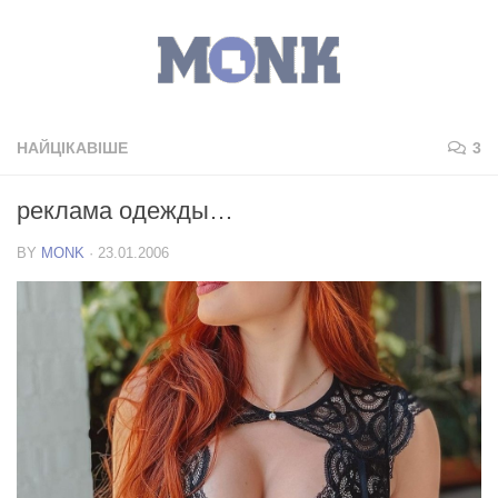
НАЙЦІКАВІШЕ
3
реклама одежды…
BY
MONK
·
23.01.2006