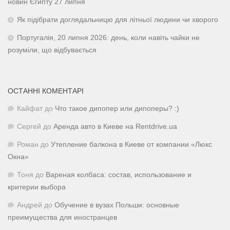
новин Єгипту 27 липня
Як підібрати доглядальницю для літньої людини чи хворого
Португалія, 20 липня 2026: день, коли навіть чайки не
розуміли, що відбувається
ОСТАННІ КОМЕНТАРІ
Кайфат
до
Что такое дипопер или дипоперы? :)
Сергей
до
Аренда авто в Киеве на Rentdrive.ua
Роман
до
Утепление балкона в Киеве от компании «Люкс
Окна»
Тоня
до
Вареная колбаса: состав, использование и
критерии выбора
Андрей
до
Обучение в вузах Польши: основные
преимущества для иностранцев