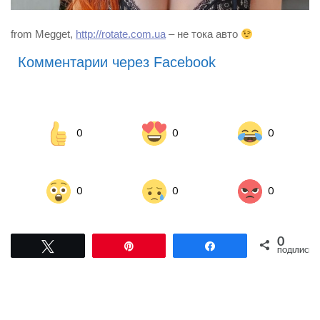
from Megget,
http://rotate.com.ua
– не тока авто
Комментарии через Facebook
0
0
0
0
0
0
0
Tвітнути
Pin
Поділитися
ПОДІЛИСЬ