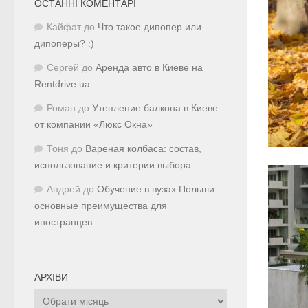
ОСТАННІ КОМЕНТАРІ
Кайфат
до
Что такое дипопер или
дипоперы? :)
Сергей
до
Аренда авто в Киеве на
Rentdrive.ua
Роман
до
Утепление балкона в Киеве
от компании «Люкс Окна»
Тоня
до
Вареная колбаса: состав,
использование и критерии выбора
Андрей
до
Обучение в вузах Польши:
основные преимущества для
иностранцев
АРХІВИ
Архіви