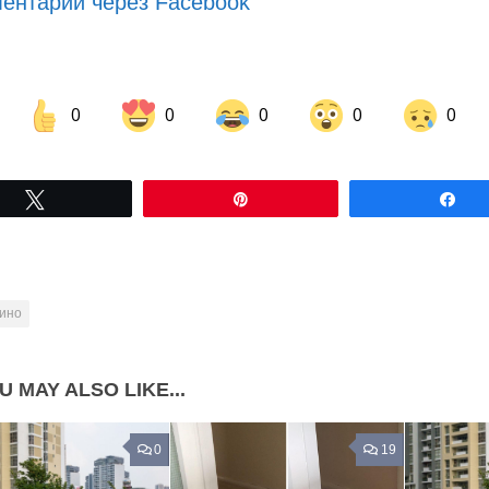
ентарии через Facebook
0
0
0
0
0
Share on Facebook
Share on LinkedIn
Tвітнути
Pin
По
Share on Pinterest
кино
U MAY ALSO LIKE...
0
19