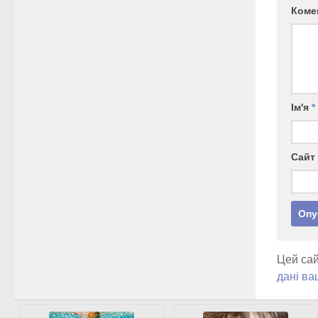
Коме
Ім'я
*
Сайт
Цей сай
дані ва