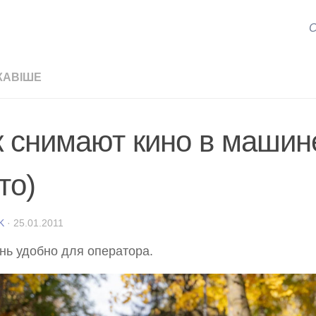
С
КАВІШЕ
к снимают кино в машин
то)
K
·
25.01.2011
нь удобно для оператора.