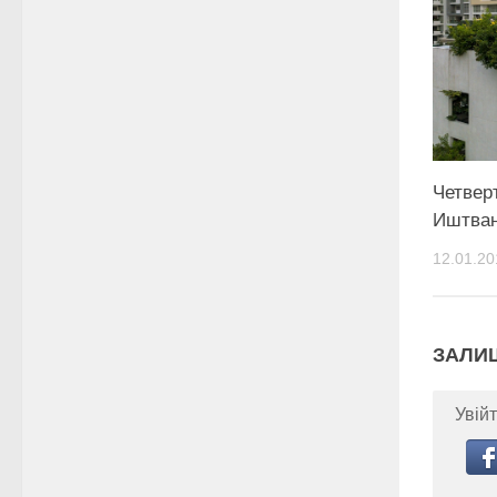
Четвер
Иштван
12.01.20
ЗАЛИ
Увійт