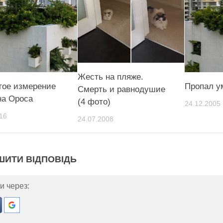
Жесть на пляже.
тое измерение
Пропал у
Смерть и равнодушие
а Ороса
(4 фото)
24.12.2005
16
24.07.2008
ШИТИ ВІДПОВІДЬ
и через: