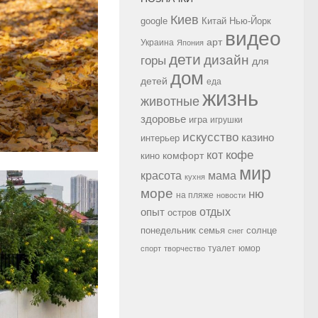
Киев
google
Китай
Нью-Йорк
видео
арт
Украина
Япония
дети
дизайн
горы
для
дом
детей
еда
жизнь
животные
здоровье
игра
игрушки
искусство
казино
интерьер
кофе
кот
комфорт
кино
мир
красота
мама
кухня
море
ню
на пляже
новости
опыт
отдых
остров
семья
солнце
понедельник
снег
туалет
юмор
спорт
творчество