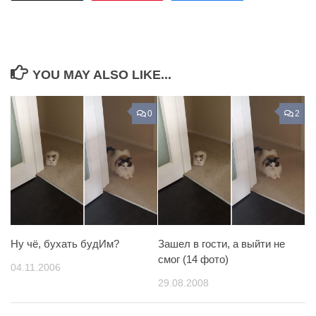
YOU MAY ALSO LIKE...
0
2
Ну чё, бухать будИм?
Зашел в гости, а выйти не
смог (14 фото)
04.11.2006
29.08.2008