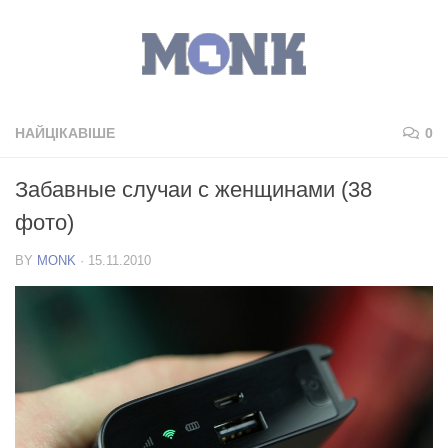
НАЙЦІКАВІШЕ
0
Забавные случаи с женщинами (38
фото)
BY
MONK
·
15.11.2010