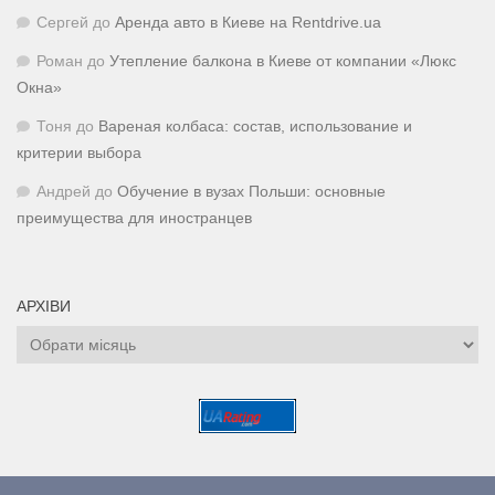
Сергей
до
Аренда авто в Киеве на Rentdrive.ua
Роман
до
Утепление балкона в Киеве от компании «Люкс
Окна»
Тоня
до
Вареная колбаса: состав, использование и
критерии выбора
Андрей
до
Обучение в вузах Польши: основные
преимущества для иностранцев
АРХІВИ
Архіви