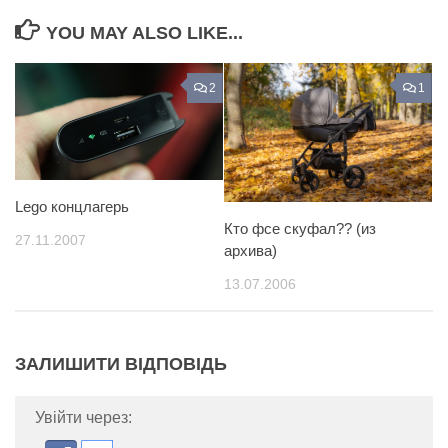
YOU MAY ALSO LIKE...
2
1
Lego концлагерь
Кто фсе скуфал?? (из
27.11.2007
архива)
13.07.2006
ЗАЛИШИТИ ВІДПОВІДЬ
Увійти через: