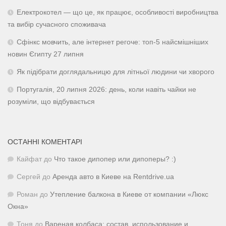
Електрокотел — що це, як працює, особливості виробництва
та вибір сучасного споживача
Сфінкс мовчить, але інтернет регоче: топ-5 найсмішніших
новин Єгипту 27 липня
Як підібрати доглядальницю для літньої людини чи хворого
Португалія, 20 липня 2026: день, коли навіть чайки не
розуміли, що відбувається
ОСТАННІ КОМЕНТАРІ
Кайфат
до
Что такое дипопер или дипоперы? :)
Сергей
до
Аренда авто в Киеве на Rentdrive.ua
Роман
до
Утепление балкона в Киеве от компании «Люкс
Окна»
Тоня
до
Вареная колбаса: состав, использование и