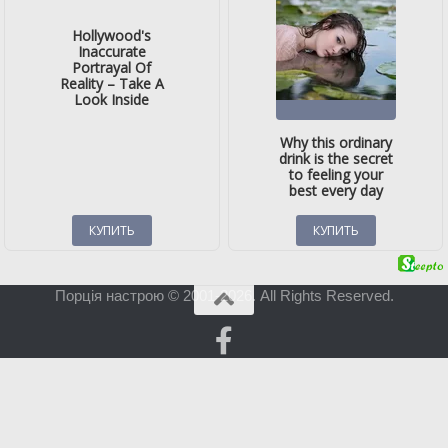
Порція настрою © 2001-2026. All Rights Reserved.