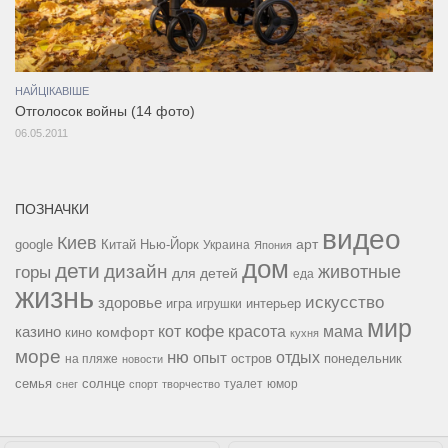
НАЙЦІКАВІШЕ
Отголосок войны (14 фото)
06.05.2011
ПОЗНАЧКИ
видео
Киев
google
Китай
Нью-Йорк
арт
Украина
Япония
дом
дети
дизайн
горы
животные
для детей
еда
жизнь
искусство
здоровье
игра
игрушки
интерьер
мир
кофе
красота
мама
кот
казино
комфорт
кино
кухня
море
ню
опыт
отдых
остров
на пляже
понедельник
новости
семья
солнце
туалет
юмор
снег
спорт
творчество