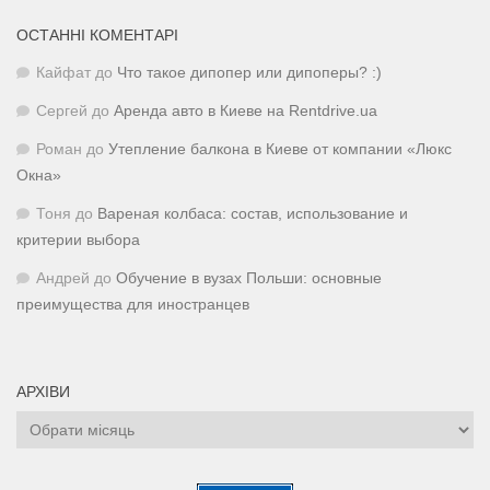
ОСТАННІ КОМЕНТАРІ
Кайфат
до
Что такое дипопер или дипоперы? :)
Сергей
до
Аренда авто в Киеве на Rentdrive.ua
Роман
до
Утепление балкона в Киеве от компании «Люкс
Окна»
Тоня
до
Вареная колбаса: состав, использование и
критерии выбора
Андрей
до
Обучение в вузах Польши: основные
преимущества для иностранцев
АРХІВИ
Архіви