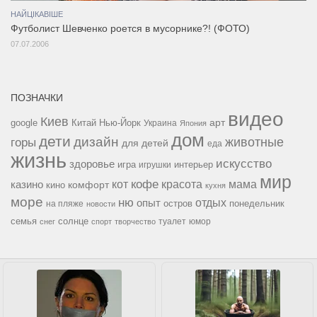
НАЙЦІКАВІШЕ
Футболист Шевченко роется в мусорнике?! (ФОТО)
07.07.2006
ПОЗНАЧКИ
видео
Киев
google
Китай
Нью-Йорк
арт
Украина
Япония
дом
дети
дизайн
горы
животные
для детей
еда
жизнь
искусство
здоровье
игра
игрушки
интерьер
мир
кофе
красота
мама
кот
казино
комфорт
кино
кухня
море
ню
опыт
отдых
остров
на пляже
понедельник
новости
семья
солнце
туалет
юмор
снег
спорт
творчество