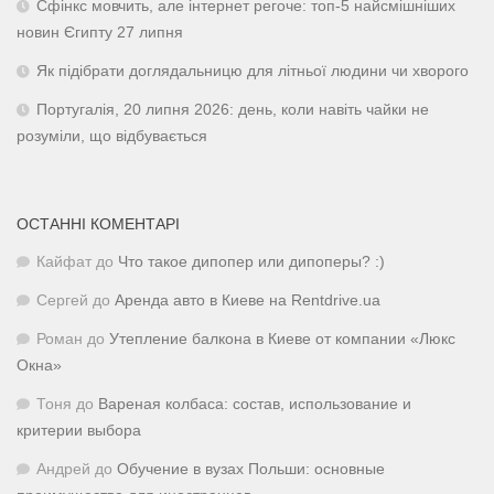
Сфінкс мовчить, але інтернет регоче: топ-5 найсмішніших
новин Єгипту 27 липня
Як підібрати доглядальницю для літньої людини чи хворого
Португалія, 20 липня 2026: день, коли навіть чайки не
розуміли, що відбувається
ОСТАННІ КОМЕНТАРІ
Кайфат
до
Что такое дипопер или дипоперы? :)
Сергей
до
Аренда авто в Киеве на Rentdrive.ua
Роман
до
Утепление балкона в Киеве от компании «Люкс
Окна»
Тоня
до
Вареная колбаса: состав, использование и
критерии выбора
Андрей
до
Обучение в вузах Польши: основные