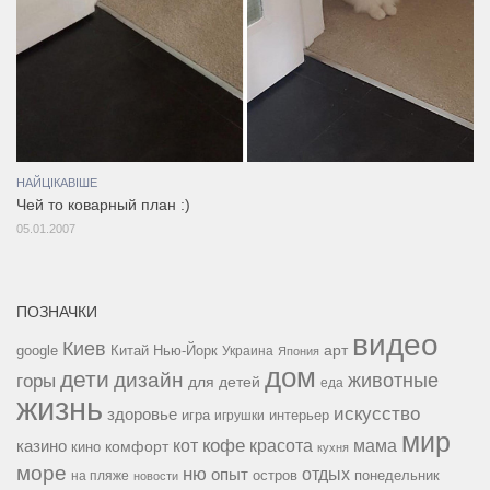
НАЙЦІКАВІШЕ
Чей то коварный план :)
05.01.2007
ПОЗНАЧКИ
видео
Киев
google
Китай
Нью-Йорк
арт
Украина
Япония
дом
дети
дизайн
горы
животные
для детей
еда
жизнь
искусство
здоровье
игра
игрушки
интерьер
мир
кофе
красота
мама
кот
казино
комфорт
кино
кухня
море
ню
опыт
отдых
остров
на пляже
понедельник
новости