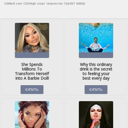
семья
солнце
туалет
юмор
снег
спорт
творчество