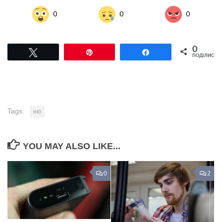
0
0
0
0
Tвітнути
Pin
Поділитися
ПОДІЛИСЬ
Tags:
ню
YOU MAY ALSO LIKE...
0
2