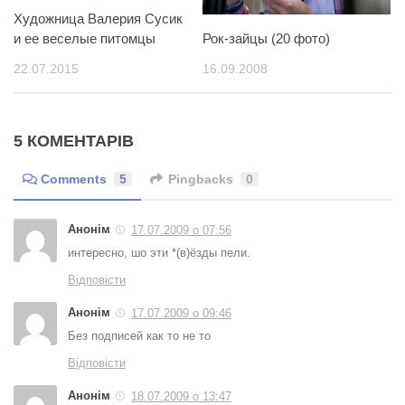
Художница Валерия Сусик
Рок-зайцы (20 фото)
и ее веселые питомцы
16.09.2008
22.07.2015
5 КОМЕНТАРІВ
Comments
5
Pingbacks
0
Анонім
17.07.2009 о 07:56
интересно, шо эти *(в)ёзды пели.
Відповісти
Анонім
17.07.2009 о 09:46
Без подписей как то не то
Відповісти
Анонім
18.07.2009 о 13:47