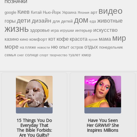
ПОЗНАЧКИ
видео
Киев
google
Китай
Нью-Йорк
арт
Украина
Япония
дом
дети
дизайн
горы
животные
для детей
еда
жизнь
искусство
здоровье
игра
игрушки
интерьер
мир
кофе
красота
мама
кот
казино
комфорт
кино
кухня
море
ню
опыт
отдых
остров
на пляже
понедельник
новости
семья
солнце
туалет
юмор
снег
спорт
творчество