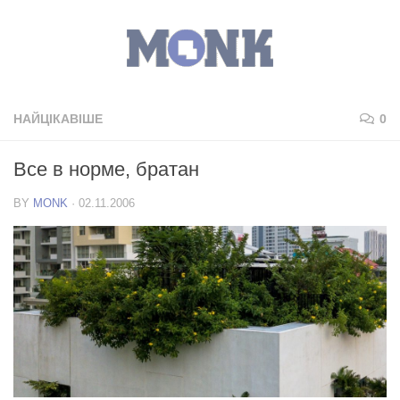
НАЙЦІКАВІШЕ
0
Все в норме, братан
BY
MONK
·
02.11.2006