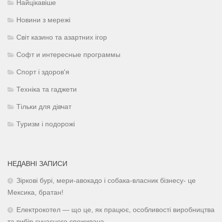
Найцікавіше
Новини з мережі
Світ казино та азартних ігор
Софт и интересные программы
Спорт і здоров'я
Техніка та гаджети
Тільки для дівчат
Туризм і подорожі
НЕДАВНІ ЗАПИСИ
Зіркові бурі, мери-авокадо і собака-власник бізнесу- це
Мексика, братан!
Електрокотел — що це, як працює, особливості виробництва
та вибір сучасного споживача