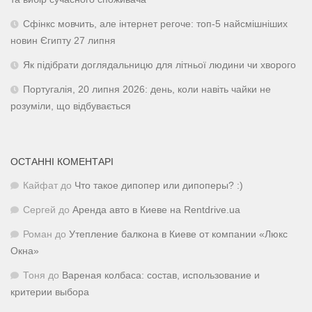
Сфінкс мовчить, але інтернет регоче: топ-5 найсмішніших
новин Єгипту 27 липня
Як підібрати доглядальницю для літньої людини чи хворого
Португалія, 20 липня 2026: день, коли навіть чайки не
розуміли, що відбувається
ОСТАННІ КОМЕНТАРІ
Кайфат
до
Что такое дипопер или дипоперы? :)
Сергей
до
Аренда авто в Киеве на Rentdrive.ua
Роман
до
Утепление балкона в Киеве от компании «Люкс
Окна»
Тоня
до
Вареная колбаса: состав, использование и
критерии выбора