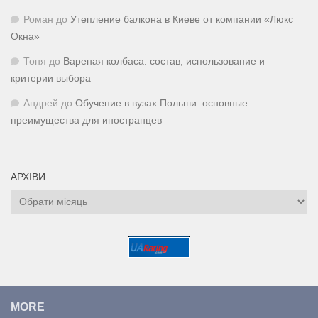
Роман
до
Утепление балкона в Киеве от компании «Люкс
Окна»
Тоня
до
Вареная колбаса: состав, использование и
критерии выбора
Андрей
до
Обучение в вузах Польши: основные
преимущества для иностранцев
АРХІВИ
Архіви
MORE