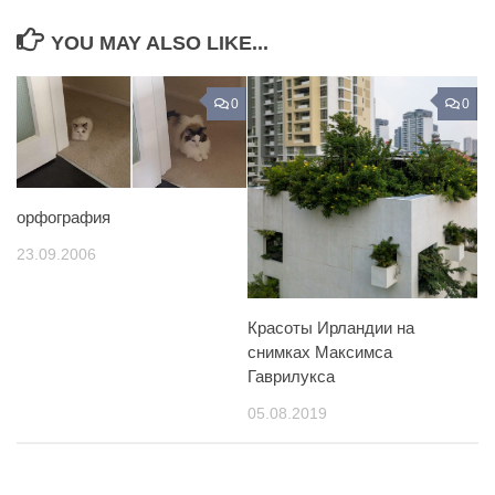
YOU MAY ALSO LIKE...
0
0
орфография
23.09.2006
Красоты Ирландии на
снимках Максимса
Гаврилукса
05.08.2019