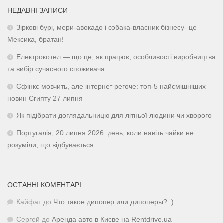
НЕДАВНІ ЗАПИСИ
Зіркові бурі, мери-авокадо і собака-власник бізнесу- це
Мексика, братан!
Електрокотел — що це, як працює, особливості виробництва
та вибір сучасного споживача
Сфінкс мовчить, але інтернет регоче: топ-5 найсмішніших
новин Єгипту 27 липня
Як підібрати доглядальницю для літньої людини чи хворого
Португалія, 20 липня 2026: день, коли навіть чайки не
розуміли, що відбувається
ОСТАННІ КОМЕНТАРІ
Кайфат
до
Что такое дипопер или дипоперы? :)
Сергей
до
Аренда авто в Киеве на Rentdrive.ua