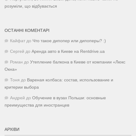
розуміли, що відбувається
ОСТАННІ КОМЕНТАРІ
Кайфат
до
Что такое дипопер или дипоперы? :)
Сергей
до
Аренда авто в Киеве на Rentdrive.ua
Роман
до
Утепление балкона в Киеве от компании «Люкс
Окна»
Тоня
до
Вареная колбаса: состав, использование и
критерии выбора
Андрей
до
Обучение в вузах Польши: основные
преимущества для иностранцев
АРХІВИ