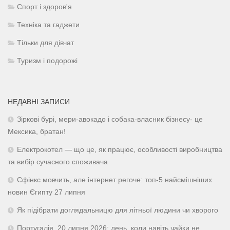
Спорт і здоров'я
Техніка та гаджети
Тільки для дівчат
Туризм і подорожі
НЕДАВНІ ЗАПИСИ
Зіркові бурі, мери-авокадо і собака-власник бізнесу- це
Мексика, братан!
Електрокотел — що це, як працює, особливості виробництва
та вибір сучасного споживача
Сфінкс мовчить, але інтернет регоче: топ-5 найсмішніших
новин Єгипту 27 липня
Як підібрати доглядальницю для літньої людини чи хворого
Португалія, 20 липня 2026: день, коли навіть чайки не