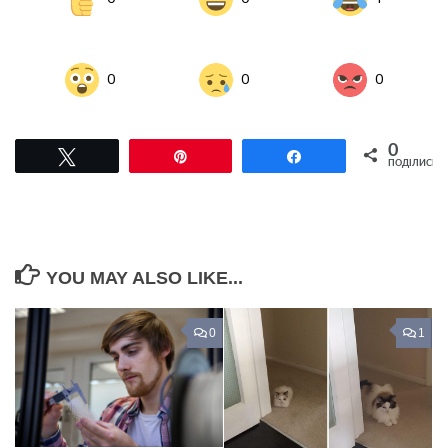
0
0
0
0
Tвітнути
Pin
Поділитися
ПОДІЛИСЬ
YOU MAY ALSO LIKE...
0
1