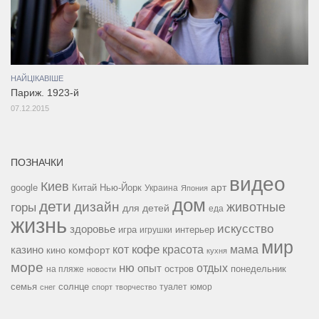
НАЙЦІКАВІШЕ
Париж. 1923-й
07.12.2015
ПОЗНАЧКИ
видео
Киев
google
Китай
Нью-Йорк
арт
Украина
Япония
дом
дети
дизайн
горы
животные
для детей
еда
жизнь
искусство
здоровье
игра
игрушки
интерьер
мир
кофе
красота
мама
кот
казино
комфорт
кино
кухня
море
ню
опыт
отдых
остров
на пляже
понедельник
новости
семья
солнце
туалет
юмор
снег
спорт
творчество