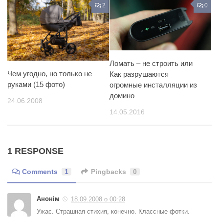
2
0
Ломать – не строить или
Чем угодно, но только не
Как разрушаются
руками (15 фото)
огромные инсталляции из
домино
24.06.2008
14.05.2016
1 RESPONSE
Comments
1
Pingbacks
0
Анонім
18.09.2008 о 00:28
Ужас. Страшная стихия, конечно. Классные фотки.