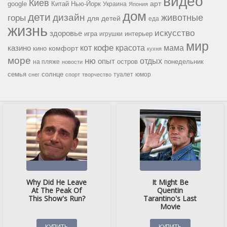
видео
Киев
google
Китай
Нью-Йорк
арт
Украина
Япония
дом
дети
дизайн
горы
животные
для детей
еда
жизнь
искусство
здоровье
игра
игрушки
интерьер
мир
кофе
красота
мама
кот
казино
комфорт
кино
кухня
море
ню
опыт
отдых
остров
на пляже
понедельник
новости
семья
солнце
туалет
юмор
снег
спорт
творчество