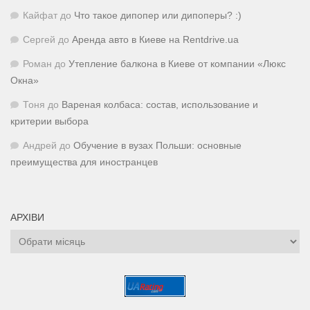
Кайфат
до
Что такое дипопер или дипоперы? :)
Сергей
до
Аренда авто в Киеве на Rentdrive.ua
Роман
до
Утепление балкона в Киеве от компании «Люкс
Окна»
Тоня
до
Вареная колбаса: состав, использование и
критерии выбора
Андрей
до
Обучение в вузах Польши: основные
преимущества для иностранцев
АРХІВИ
Архіви