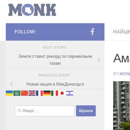
FOLLOW:
НАЙЦІ
NEXT STORY
Ам
Земля ставит рекорд по парниковым
газам
BY
MON
PREVIOUS STORY
Новая акция в МакДоналдсе
Пошук: