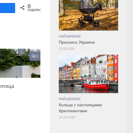
Share on Twitter
0
ділитися
ПОДІЛИСЬ
НАЙЦІКАВІШЕ
Просниcь Украина
25.08.2008
1
 птица
НАЙЦІКАВІШЕ
Кольца с настоящими
бриллиантами
15.06.2018