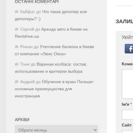
ОСТАННІ КОМЕНТАРІ
Кайфат
до
Что такое дипопер или
дипоперы? :)
ЗАЛИ
Сергей
до
Аренда авто в Киеве на
Rentdrive.ua
Увійт
Роман
до
Утепление балкона в Киеве
от компании «Люкс Окна»
Коме
Тоня
до
Вареная колбаса: состав,
использование и критерии выбора
Андрей
до
Обучение в вузах Польши:
основные преимущества для
иностранцев
Ім'я
*
АРХІВИ
Сайт
Архіви