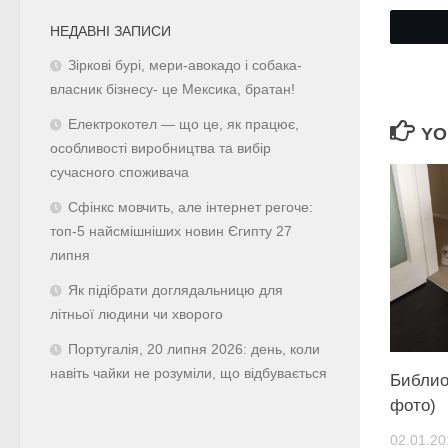
НЕДАВНІ ЗАПИСИ
Зіркові бурі, мери-авокадо і собака-
власник бізнесу- це Мексика, братан!
Електрокотел — що це, як працює,
YO
особливості виробництва та вибір
сучасного споживача
Сфінкс мовчить, але інтернет регоче:
топ-5 найсмішніших новин Єгипту 27
липня
Як підібрати доглядальницю для
літньої людини чи хворого
Португалія, 20 липня 2026: день, коли
навіть чайки не розуміли, що відбувається
Библио
фото)
02.01.20