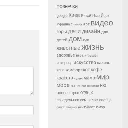
ПОЗНАЧКИ
Киев
google
Китай
Нью-Йорк
видео
арт
Украина
Япония
дети
дизайн
горы
для
дом
детей
еда
жизнь
животные
здоровье
игра
игрушки
искусство
казино
интерьер
кофе
кот
комфорт
кино
мир
красота
мама
кухня
море
ню
на пляже
новости
опыт
отдых
остров
семья
солнце
понедельник
снег
туалет
юмор
спорт
творчество