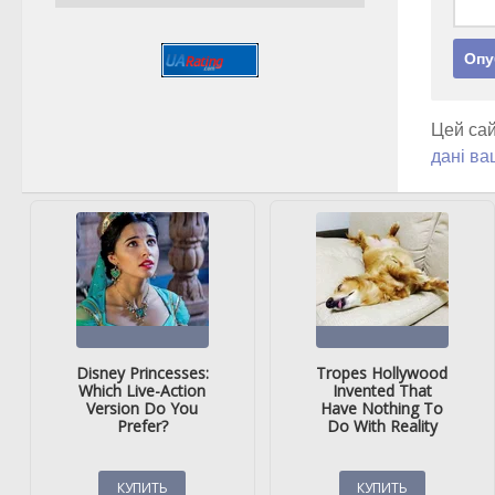
Цей сай
дані ва