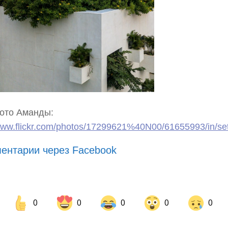
ото Аманды:
/www.flickr.com/photos/17299621%40N00/61655993/in/se
ентарии через Facebook
0
0
0
0
0