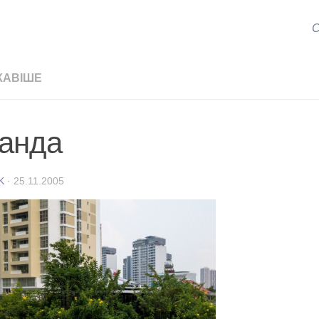
С
КАВІШЕ
анда
K
·
25.11.2005