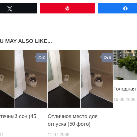
Share on Facebook
Share on LinkedIn
Tвітнути
Pin
По
Share on Pinterest
U MAY ALSO LIKE...
0
6
Голодная
19.05.2006
течный сон (45
Отличное место для
отпуска (50 фото)
11
11.07.2008