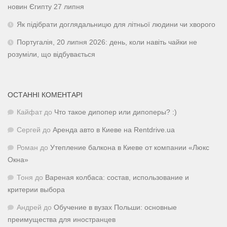
новин Єгипту 27 липня
Як підібрати доглядальницю для літньої людини чи хворого
Португалія, 20 липня 2026: день, коли навіть чайки не
розуміли, що відбувається
ОСТАННІ КОМЕНТАРІ
Кайфат
до
Что такое дипопер или дипоперы? :)
Сергей
до
Аренда авто в Киеве на Rentdrive.ua
Роман
до
Утепление балкона в Киеве от компании «Люкс
Окна»
Тоня
до
Вареная колбаса: состав, использование и
критерии выбора
Андрей
до
Обучение в вузах Польши: основные
преимущества для иностранцев