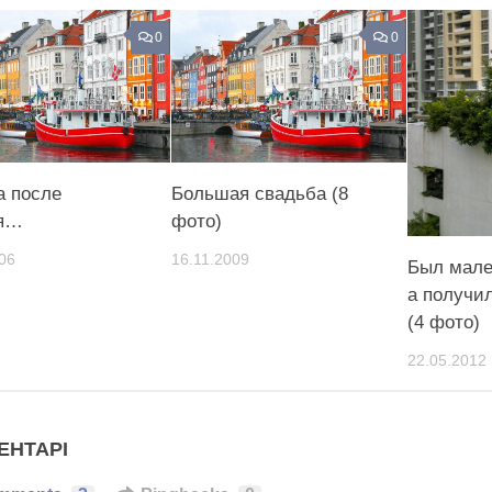
0
0
а после
Большая свадьба (8
ия…
фото)
06
16.11.2009
Был мале
а получи
(4 фото)
22.05.2012
ЕНТАРІ