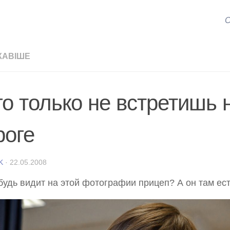
С
КАВІШЕ
го только не встретишь 
роге
K
·
22.05.2008
будь видит на этой фотографии прицеп? А он там ест