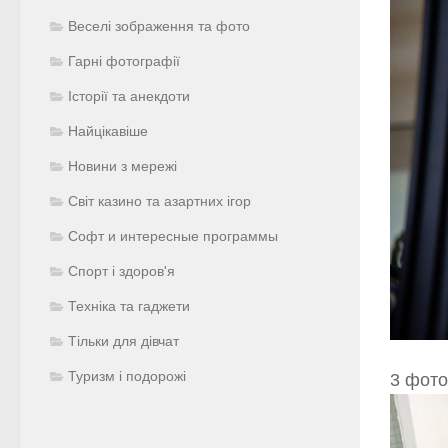
Веселі зображення та фото
Гарні фотографії
Історії та анекдоти
Найцікавіше
Новини з мережі
Світ казино та азартних ігор
Софт и интересные программы
Спорт і здоров'я
Техніка та гаджети
Тільки для дівчат
Туризм і подорожі
3 фото