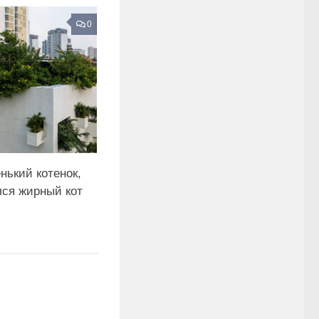
0
нький котенок,
лся жирный кот