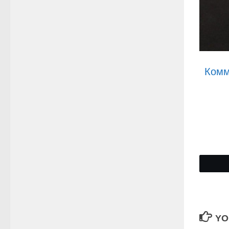
Комм
YO