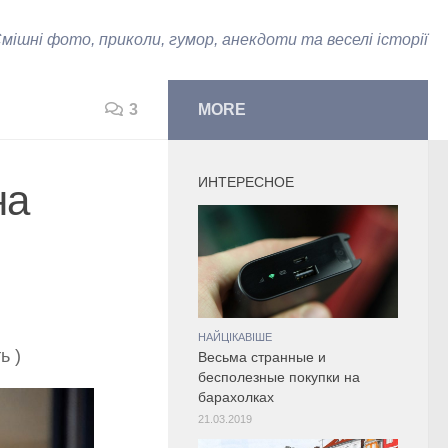
мішні фото, приколи, гумор, анекдоти та веселі історії
3
MORE
ИНТЕРЕСНОЕ
на
НАЙЦІКАВІШЕ
ь )
Весьма странные и
бесполезные покупки на
барахолках
21.03.2019