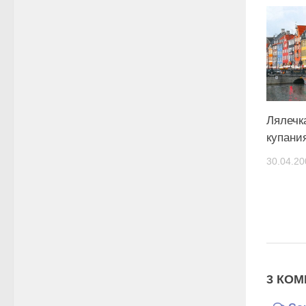
Лялечк
купан
30.04.20
3 КОМ