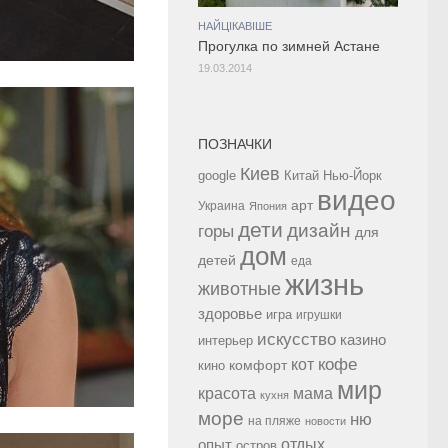
НАЙЦІКАВІШЕ
Прогулка по зимней Астане
19.03.2014
ПОЗНАЧКИ
Киев
google
Китай
Нью-Йорк
видео
арт
Украина
Япония
дети
дизайн
горы
для
дом
детей
еда
жизнь
животные
здоровье
игра
игрушки
искусство
казино
интерьер
кофе
кот
комфорт
кино
мир
красота
мама
кухня
море
ню
на пляже
новости
опыт
отдых
остров