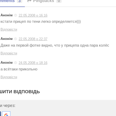
mments
3
Pingbacks
0
Анонім
22.05.2008 о 16:16
кстати прицеп по тени легко определяется)))
Відповісти
Анонім
22.05.2008 о 22:37
Даже на первой фотке видно, что у прицепа одна пара колёс
Відповісти
Анонім
24.05.2008 о 18:16
а всётаки прикольно
Відповісти
ШИТИ ВІДПОВІДЬ
и через: