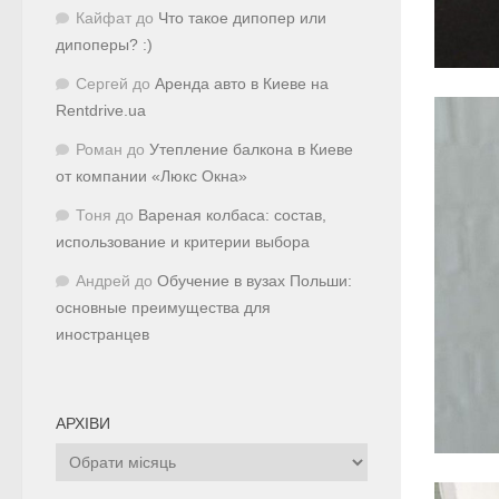
Кайфат
до
Что такое дипопер или
дипоперы? :)
Сергей
до
Аренда авто в Киеве на
Rentdrive.ua
Роман
до
Утепление балкона в Киеве
от компании «Люкс Окна»
Тоня
до
Вареная колбаса: состав,
использование и критерии выбора
Андрей
до
Обучение в вузах Польши:
основные преимущества для
иностранцев
АРХІВИ
Архіви