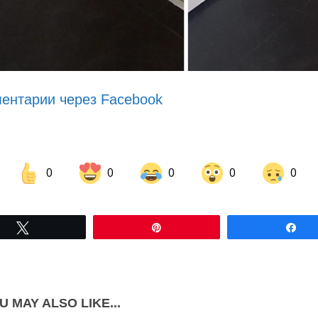
ентарии через Facebook
0
0
0
0
0
Share on Facebook
Share on LinkedIn
Tвітнути
Pin
По
Share on Pinterest
U MAY ALSO LIKE...