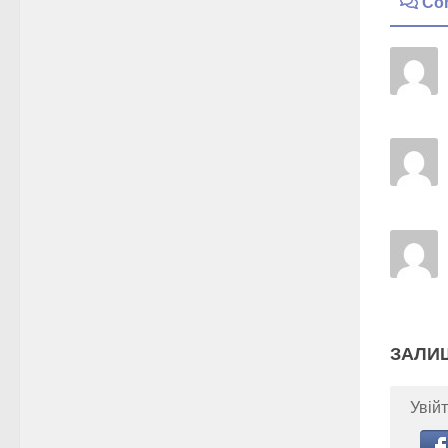
Co
ЗАЛИ
Увійт