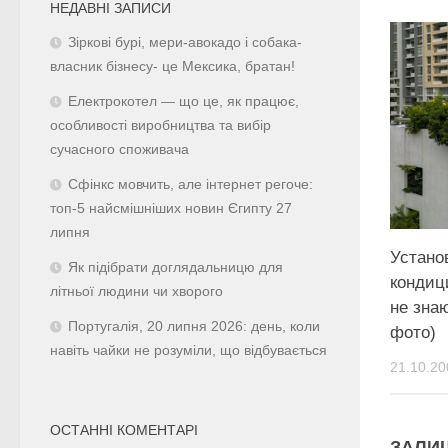
НЕДАВНІ ЗАПИСИ
Зіркові бурі, мери-авокадо і собака-
власник бізнесу- це Мексика, братан!
Електрокотел — що це, як працює,
особливості виробництва та вибір
сучасного споживача
Сфінкс мовчить, але інтернет регоче:
топ-5 найсмішніших новин Єгипту 27
липня
Устано
Як підібрати доглядальницю для
кондиц
літньої людини чи хворого
не зна
Португалія, 20 липня 2026: день, коли
фото)
навіть чайки не розуміли, що відбувається
21.10.20
ОСТАННІ КОМЕНТАРІ
ЗАЛИ