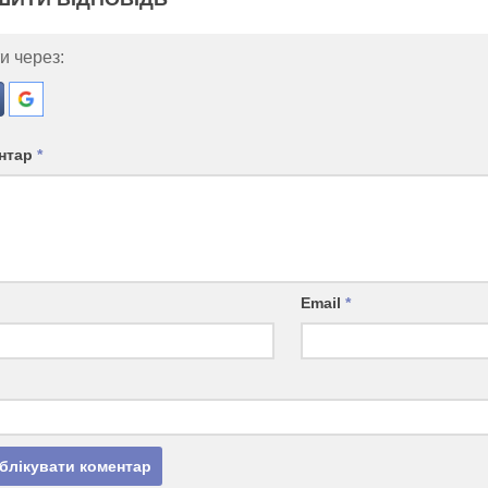
и через:
нтар
*
Email
*