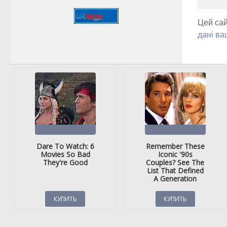
Цей сай
дані ва