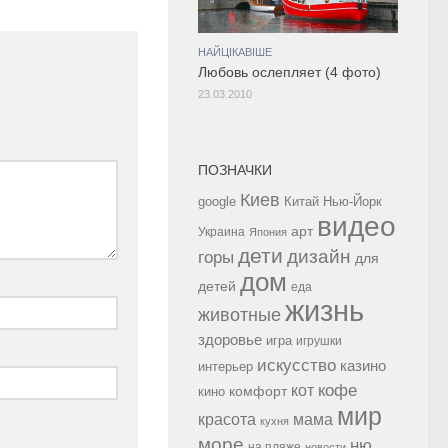
НАЙЦІКАВІШЕ
Любовь ослепляет (4 фото)
23.03.2010
ПОЗНАЧКИ
Киев
google
Китай
Нью-Йорк
видео
арт
Украина
Япония
дети
дизайн
горы
для
дом
детей
еда
жизнь
животные
здоровье
игра
игрушки
искусство
казино
интерьер
кофе
кот
комфорт
кино
мир
красота
мама
кухня
море
ню
на пляже
новости