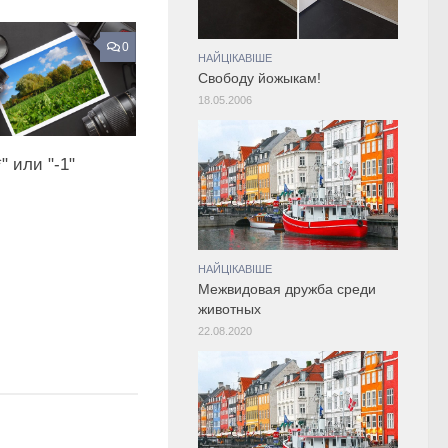
0
НАЙЦІКАВІШЕ
Свободу йожыкам!
18.05.2006
" или "-1"
НАЙЦІКАВІШЕ
Межвидовая дружба среди
животных
22.08.2020