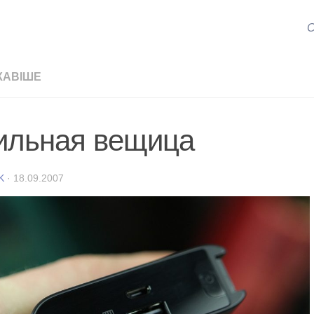
С
КАВІШЕ
ильная вещица
K
·
18.09.2007