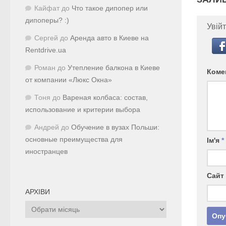
Кайфат
до
Что такое дипопер или
дипоперы? :)
Увійт
Сергей
до
Аренда авто в Киеве на
Rentdrive.ua
Роман
до
Утепление балкона в Киеве
Коме
от компании «Люкс Окна»
Тоня
до
Вареная колбаса: состав,
использование и критерии выбора
Андрей
до
Обучение в вузах Польши:
основные преимущества для
Ім'я
*
иностранцев
Сайт
АРХІВИ
Архіви