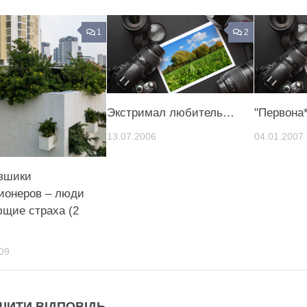
1
2
Экстримал любитель…
"Первона*
13.07.2006
04.01.2007
вшики
ионеров – люди
ющие страха (2
09
ШИТИ ВІДПОВІДЬ