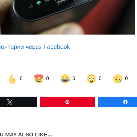
ентарии через Facebook
0
0
0
0
0
Share on Facebook
Share on LinkedIn
Tвітнути
Pin
По
Share on Pinterest
U MAY ALSO LIKE...