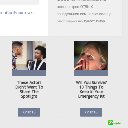
опыт
отдых
остров
як обробляються
семья
солнце
понедельник
снег
туалет
юмор
спорт
творчество