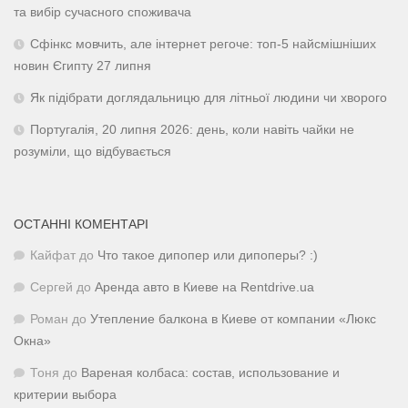
та вибір сучасного споживача
Сфінкс мовчить, але інтернет регоче: топ-5 найсмішніших
новин Єгипту 27 липня
Як підібрати доглядальницю для літньої людини чи хворого
Португалія, 20 липня 2026: день, коли навіть чайки не
розуміли, що відбувається
ОСТАННІ КОМЕНТАРІ
Кайфат
до
Что такое дипопер или дипоперы? :)
Сергей
до
Аренда авто в Киеве на Rentdrive.ua
Роман
до
Утепление балкона в Киеве от компании «Люкс
Окна»
Тоня
до
Вареная колбаса: состав, использование и
критерии выбора