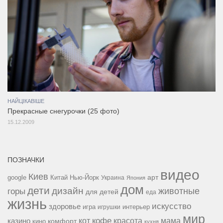
НАЙЦІКАВІШЕ
Прекрасные снегурочки (25 фото)
15.12.2009
ПОЗНАЧКИ
видео
Киев
google
Китай
Нью-Йорк
арт
Украина
Япония
дом
дети
дизайн
горы
животные
для детей
еда
жизнь
искусство
здоровье
игра
игрушки
интерьер
мир
кофе
красота
мама
кот
казино
комфорт
кино
кухня