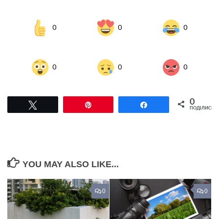
0
0
0
0
0
0
0
Tвітнути
Pin
Поділитися
ПОДІЛИСЬ
YOU MAY ALSO LIKE...
0
0