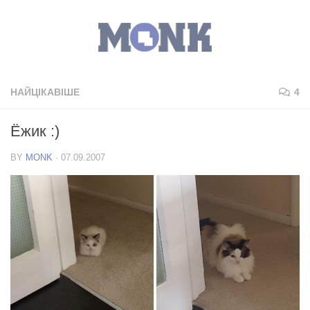
НАЙЦІКАВІШЕ
4
Ёжик :)
BY
MONK
·
07.09.2007