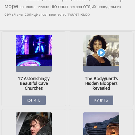
море
ню
опыт
отдых
остров
на пляже
понедельник
новости
семья
солнце
туалет
юмор
снег
спорт
творчество